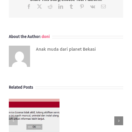
Facebook
X
Reddit
LinkedIn
Tumblr
Pinterest
Vk
Email
About the Author:
doni
Anak muda dari planet Bekasi
Related Posts
Pembelian
Import
Dengan
e
Bea
 5
Masuk
g