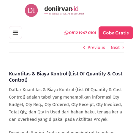
Skip
doniirvan
id
DI
to
PERSONAL ACCURATE CONSULTANT
content
Coba Gratis
0812 1967 0101
Previous
Next
Kuantitas & Biaya Kontrol (List Of Quantity & Cost
Control)
Daftar Kuantitas & Biaya Kontrol (List Of Quantity & Cost
Control) adalah tabel yang menampilkan informasi Qty
Budget, Qty Req., Qty Ordered, Qty Receipt, Qty Invoiced,
Total Qty, dan Qty In Used dari bahan baku, tenaga kerja
dan overhead yang dipakai pada Aktifitas Proyek.
Dengan daftar ini, Anda dapat mengontrol kuantitas