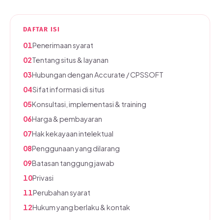
DAFTAR ISI
Penerimaan syarat
Tentang situs & layanan
Hubungan dengan Accurate / CPSSOFT
Sifat informasi di situs
Konsultasi, implementasi & training
Harga & pembayaran
Hak kekayaan intelektual
Penggunaan yang dilarang
Batasan tanggung jawab
Privasi
Perubahan syarat
Hukum yang berlaku & kontak