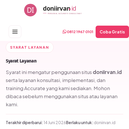
Skip
doniirvan
id
DI
to
PERSONAL ACCURATE CONSULTANT
content
Coba Gratis
0812 1967 0101
SYARAT LAYANAN
Syarat Layanan
Syarat ini mengatur penggunaan situs
doniirvan.id
serta layanan konsultasi, implementasi, dan
training Accurate yang kami sediakan. Mohon
dibaca sebelum menggunakan situs atau layanan
kami.
Terakhir diperbarui:
14 Juni 2026
Berlaku untuk:
doniirvan.id