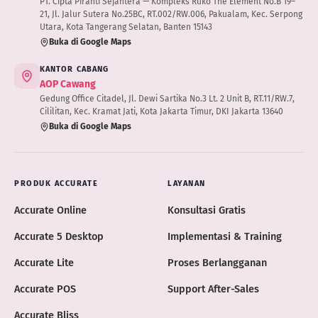
PT. Cipta Piranti Sejahtera — Kompleks Ruko The Element No.B 19–
21, Jl. Jalur Sutera No.25BC, RT.002/RW.006, Pakualam, Kec. Serpong
Utara, Kota Tangerang Selatan, Banten 15143
Buka di Google Maps
KANTOR CABANG
AOP Cawang
Gedung Office Citadel, Jl. Dewi Sartika No.3 Lt. 2 Unit B, RT.11/RW.7,
Cililitan, Kec. Kramat Jati, Kota Jakarta Timur, DKI Jakarta 13640
Buka di Google Maps
PRODUK ACCURATE
LAYANAN
Accurate Online
Konsultasi Gratis
Accurate 5 Desktop
Implementasi & Training
Accurate Lite
Proses Berlangganan
Accurate POS
Support After-Sales
Accurate Bliss