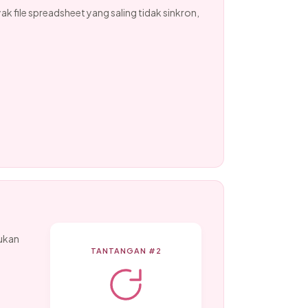
 file spreadsheet yang saling tidak sinkron,
bukan
TANTANGAN #2