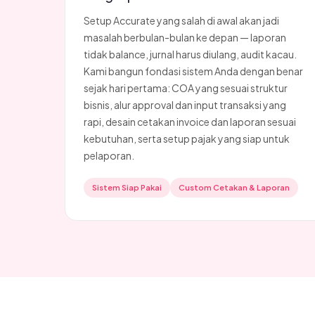
Setup Accurate yang salah di awal akan jadi
masalah berbulan-bulan ke depan — laporan
tidak balance, jurnal harus diulang, audit kacau.
Kami bangun fondasi sistem Anda dengan benar
sejak hari pertama: COA yang sesuai struktur
bisnis, alur approval dan input transaksi yang
rapi, desain cetakan invoice dan laporan sesuai
kebutuhan, serta setup pajak yang siap untuk
pelaporan.
Sistem Siap Pakai
Custom Cetakan & Laporan