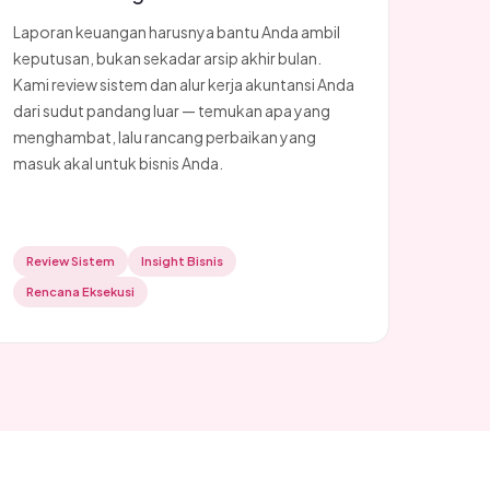
Laporan keuangan harusnya bantu Anda ambil
keputusan, bukan sekadar arsip akhir bulan.
Kami review sistem dan alur kerja akuntansi Anda
dari sudut pandang luar — temukan apa yang
menghambat, lalu rancang perbaikan yang
masuk akal untuk bisnis Anda.
Review Sistem
Insight Bisnis
Rencana Eksekusi