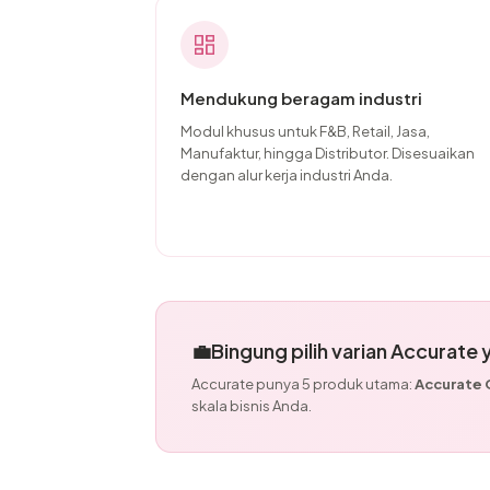
Mendukung beragam industri
Modul khusus untuk F&B, Retail, Jasa,
Manufaktur, hingga Distributor. Disesuaikan
dengan alur kerja industri Anda.
💼
Bingung pilih varian Accurate
Accurate punya 5 produk utama:
Accurate O
skala bisnis Anda.