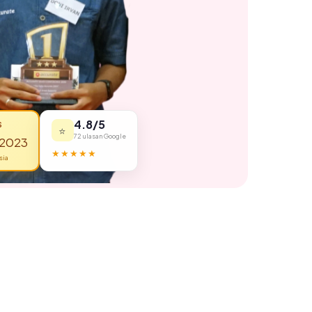
4.8/5
S
⭐
72 ulasan Google
 2023
★★★★★
sia