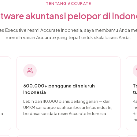
TENTANG ACCURATE
tware akuntansi pelopor di Indone
es Executive resmi Accurate Indonesia, saya membantu Anda 
memilih varian Accurate yang tepat untuk skala bisnis Anda.
600.000+ pengguna di seluruh
T
Indonesia
t
Lebih dari 110.000 bisnis berlangganan — dari
Ka
UMKM sampai perusahaan besar lintas industri,
In
ia
berdasarkan data resmi Accurate Indonesia.
Br
In