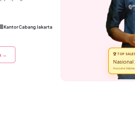
🏢
Kantor Cabang Jakarta
n →
🏆 TOP SALE
Nasional
Accurate Indone