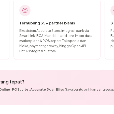
Terhubung 35+ partner bisnis
8
Ekosistem Accurate Store: integrasi bank via
Pe
SmartLink (BCA, Mandiri — add-on), impor data
Bu
marketplace & POS seperti Tokopedia dan
de
Moka, payment gateway, hingga Open API
pl
untuk integrasi custom.
 yang tepat?
nline, POS, Lite, Accurate 5
dan
Bliss
. Saya bantu pilihkan yang sesu