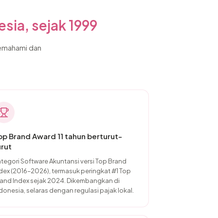
sia, sejak 1999
memahami dan
op Brand Award 11 tahun berturut-
urut
tegori Software Akuntansi versi Top Brand
dex (2016–2026), termasuk peringkat #1 Top
and Index sejak 2024. Dikembangkan di
donesia, selaras dengan regulasi pajak lokal.