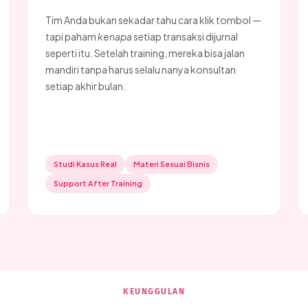
Tim Anda bukan sekadar tahu cara klik tombol —
tapi paham
kenapa
setiap transaksi dijurnal
seperti itu. Setelah training, mereka bisa jalan
mandiri tanpa harus selalu nanya konsultan
setiap akhir bulan.
Studi Kasus Real
Materi Sesuai Bisnis
Support After Training
KEUNGGULAN