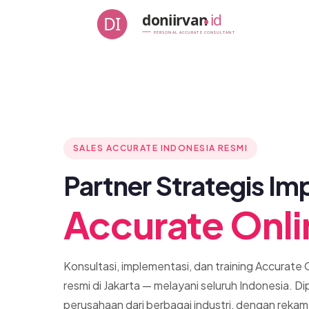
Skip
doniirvan
id
DI
to
PERSONAL ACCURATE CONSULTANT
content
SALES ACCURATE INDONESIA RESMI
Partner Strategis Im
Accurate Onli
Konsultasi, implementasi, dan training Accurate 
resmi di Jakarta — melayani seluruh Indonesia. D
perusahaan dari berbagai industri, dengan rekam j