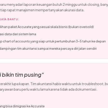
aru menyadari laporan keuangan butuh 2 minggu untuk closing, banyak
etiap rapat manajemen mempertanyakan akurasi data.
SAYA BANTU:
lihan paket Accurate yang sesuai skala bisnis (bukan oversold)
asi data dari sistem lama
p chart of accounts yang siap untuk pertumbuhan 3-5 tahun ke depan
ampingan tim akuntansi sampai mereka percaya diri jalan sendiri
 bikin tim pusing"
erakhir lupa kapan. Tim akuntansi habis waktu untuk troubleshoot, 
karyawan baru perlu waktu lama karena tidak ada dokumentasi.
ang bisa dimigrasi ke Accurate