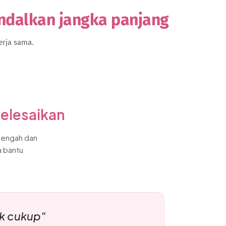
andalkan jangka panjang
erja sama.
selesaikan
nengah dan
a bantu
ak cukup"