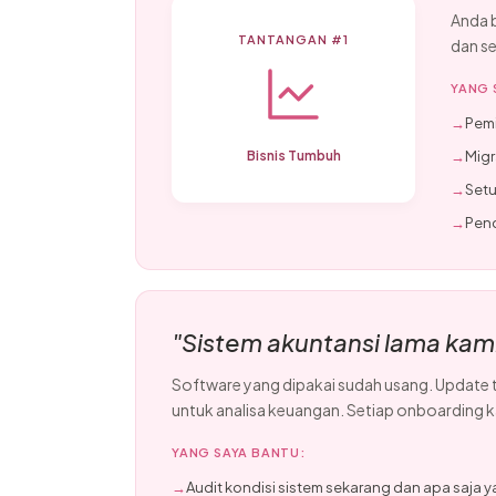
Anda b
TANTANGAN #1
dan s
YANG 
→
Pemi
Bisnis Tumbuh
→
Migr
→
Setu
→
Pend
"Sistem akuntansi lama kami
Software yang dipakai sudah usang. Update t
untuk analisa keuangan. Setiap onboarding 
YANG SAYA BANTU:
→
Audit kondisi sistem sekarang dan apa saja y