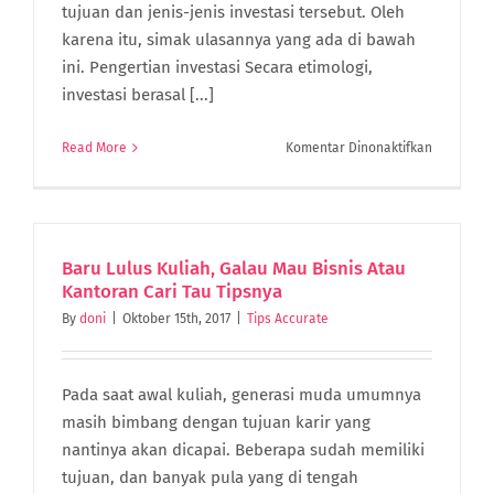
tujuan dan jenis-jenis investasi tersebut. Oleh
karena itu, simak ulasannya yang ada di bawah
ini. Pengertian investasi Secara etimologi,
investasi berasal [...]
pada
Read More
Komentar Dinonaktifkan
Pengertia
Investasi,
Beserta
Tujuan,
Fungsi
Baru Lulus Kuliah, Galau Mau Bisnis Atau
Dan
Kantoran Cari Tau Tipsnya
Jenis-
By
doni
|
Oktober 15th, 2017
|
Tips Accurate
Jenisnya
Pada saat awal kuliah, generasi muda umumnya
masih bimbang dengan tujuan karir yang
nantinya akan dicapai. Beberapa sudah memiliki
tujuan, dan banyak pula yang di tengah