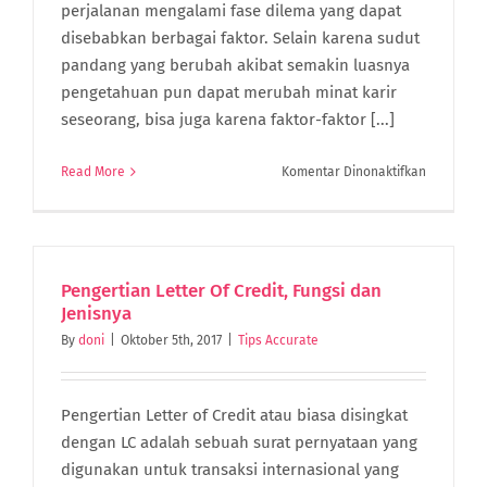
perjalanan mengalami fase dilema yang dapat
disebabkan berbagai faktor. Selain karena sudut
pandang yang berubah akibat semakin luasnya
pengetahuan pun dapat merubah minat karir
seseorang, bisa juga karena faktor-faktor [...]
pada
Read More
Komentar Dinonaktifkan
Baru
Lulus
Kuliah,
Galau
Mau
Pengertian Letter Of Credit, Fungsi dan
Bisnis
Jenisnya
Atau
By
doni
|
Oktober 5th, 2017
|
Tips Accurate
Kantoran
Cari
Tau
Tipsnya
Pengertian Letter of Credit atau biasa disingkat
dengan LC adalah sebuah surat pernyataan yang
digunakan untuk transaksi internasional yang