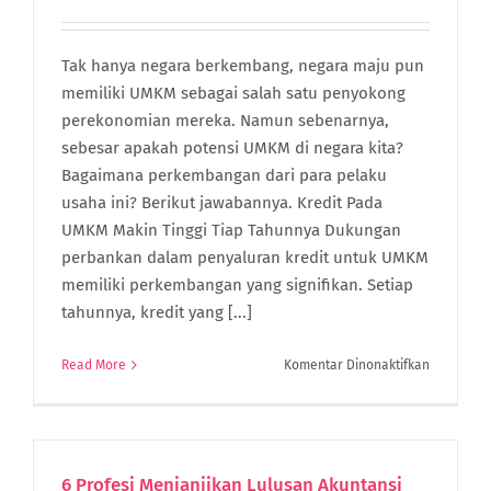
dari
BJ
Habibie
Tak hanya negara berkembang, negara maju pun
memiliki UMKM sebagai salah satu penyokong
perekonomian mereka. Namun sebenarnya,
sebesar apakah potensi UMKM di negara kita?
Bagaimana perkembangan dari para pelaku
usaha ini? Berikut jawabannya. Kredit Pada
UMKM Makin Tinggi Tiap Tahunnya Dukungan
perbankan dalam penyaluran kredit untuk UMKM
memiliki perkembangan yang signifikan. Setiap
tahunnya, kredit yang [...]
pada
Read More
Komentar Dinonaktifkan
Gimana
Perkemba
Dan
Potensi
UMKM
6 Profesi Menjanjikan Lulusan Akuntansi