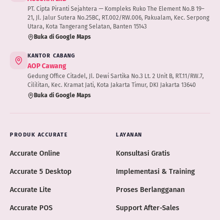
PT. Cipta Piranti Sejahtera — Kompleks Ruko The Element No.B 19–
21, Jl. Jalur Sutera No.25BC, RT.002/RW.006, Pakualam, Kec. Serpong
Utara, Kota Tangerang Selatan, Banten 15143
Buka di Google Maps
KANTOR CABANG
AOP Cawang
Gedung Office Citadel, Jl. Dewi Sartika No.3 Lt. 2 Unit B, RT.11/RW.7,
Cililitan, Kec. Kramat Jati, Kota Jakarta Timur, DKI Jakarta 13640
Buka di Google Maps
PRODUK ACCURATE
LAYANAN
Accurate Online
Konsultasi Gratis
Accurate 5 Desktop
Implementasi & Training
Accurate Lite
Proses Berlangganan
Accurate POS
Support After-Sales