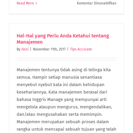
pada
Read More
Komentar Dinonaktifkan
7
Hal
yang
Perlu
Diketahui
Hal-Hal yang Perlu Anda Ketahui tentang
tentang
Manajemen
Manajeme
By
doni
|
November 11th, 2017
|
Tips Accurate
Keuangan
Manajemen tentunya tidak asing di telinga kita
semua. Hampir setiap manusia senantiasa
menyebut nyebut kata ini dalam kehidupan
kesehariannya. Kata manajemen berasal dari
bahasa Inggris Manage yang mempunyai arti
mengelola ataupun mengurus, mengendalikan,
dan/atau mengusahakan serta memimpin.
Manajemen merupakan sebuah proses dalam
rangka untuk mencapai sebuah tujuan yang telah