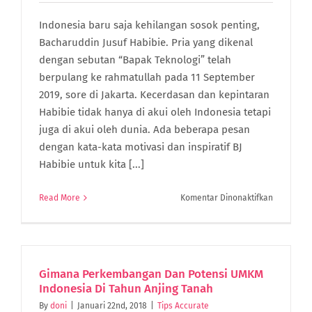
Indonesia baru saja kehilangan sosok penting,
Bacharuddin Jusuf Habibie. Pria yang dikenal
dengan sebutan “Bapak Teknologi” telah
berpulang ke rahmatullah pada 11 September
2019, sore di Jakarta. Kecerdasan dan kepintaran
Habibie tidak hanya di akui oleh Indonesia tetapi
juga di akui oleh dunia. Ada beberapa pesan
dengan kata-kata motivasi dan inspiratif BJ
Habibie untuk kita [...]
pada
Read More
Komentar Dinonaktifkan
Mood
Booster!
11
Kata-
Kata
Gimana Perkembangan Dan Potensi UMKM
Motivasi
Indonesia Di Tahun Anjing Tanah
dan
By
doni
|
Januari 22nd, 2018
|
Tips Accurate
Inspiratif