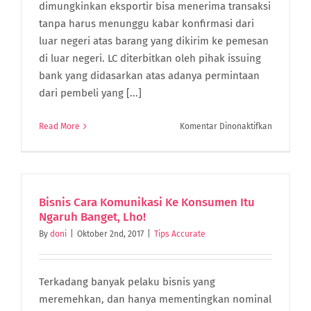
dimungkinkan eksportir bisa menerima transaksi
tanpa harus menunggu kabar konfirmasi dari
luar negeri atas barang yang dikirim ke pemesan
di luar negeri. LC diterbitkan oleh pihak issuing
bank yang didasarkan atas adanya permintaan
dari pembeli yang [...]
pada
Read More
Komentar Dinonaktifkan
Pengertia
Letter
Of
Credit,
Fungsi
Bisnis Cara Komunikasi Ke Konsumen Itu
dan
Ngaruh Banget, Lho!
Jenisnya
By
doni
|
Oktober 2nd, 2017
|
Tips Accurate
Terkadang banyak pelaku bisnis yang
meremehkan, dan hanya mementingkan nominal