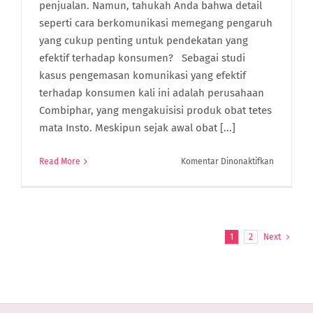
penjualan. Namun, tahukah Anda bahwa detail
seperti cara berkomunikasi memegang pengaruh
yang cukup penting untuk pendekatan yang
efektif terhadap konsumen? Sebagai studi
kasus pengemasan komunikasi yang efektif
terhadap konsumen kali ini adalah perusahaan
Combiphar, yang mengakuisisi produk obat tetes
mata Insto. Meskipun sejak awal obat [...]
pada
Read More
Komentar Dinonaktifkan
Bisnis
Cara
Komunikas
Ke
Konsume
1
2
Next
Itu
Ngaruh
Banget,
Lho!