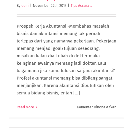
Indonesia
By
doni
|
November 29th, 2017
|
Tips Accurate
Di
Tahun
Anjing
Tanah
Prospek Kerja Akuntansi -Membahas masalah
bisnis dan akuntansi memang tak pernah
terlepas dari yang namanya pekerjaan. Pekerjaan
memang menjadi goal/tujuan seseorang,
misalkan kalau dia kuliah di dokter maka
keinginan awalnya memang jadi dokter. Lalu
bagaimana jika kamu lulusan sarjana akuntansi?
Profesi akuntansi memang bisa dibilang sangat
menjanjikan. Karena akuntansi dibutuhkan oleh
semua bidang bisnis, entah [...]
pada
Read More
Komentar Dinonaktifkan
6
Profesi
Menjanjik
Lulusan