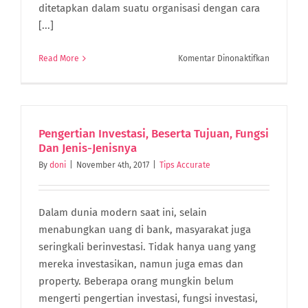
ditetapkan dalam suatu organisasi dengan cara
[...]
pada
Read More
Komentar Dinonaktifkan
Hal-
Hal
yang
Perlu
Anda
Pengertian Investasi, Beserta Tujuan, Fungsi
Ketahui
Dan Jenis-Jenisnya
tentang
By
doni
|
November 4th, 2017
|
Tips Accurate
Manajeme
Dalam dunia modern saat ini, selain
menabungkan uang di bank, masyarakat juga
seringkali berinvestasi. Tidak hanya uang yang
mereka investasikan, namun juga emas dan
property. Beberapa orang mungkin belum
mengerti pengertian investasi, fungsi investasi,