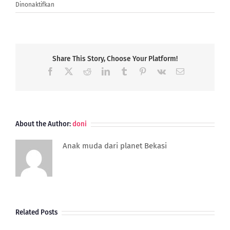
pada
Dinonaktifkan
8
Peluang
Bisnis
Online
Tanpa
Share This Story, Choose Your Platform!
Modal
Facebook
X
Reddit
LinkedIn
Tumblr
Pinterest
Vk
Email
Besar
Tanpa
Harus
Keluar
Rumah
About the Author:
doni
Anak muda dari planet Bekasi
Related Posts