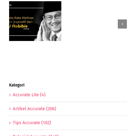
Gimana
Perkembangan
Dan
Potensi
i
UMKM
BJ
Indonesia
Di
Tahun
Anjing
Tanah
Kategori
Accurate Lite (4)
Artikel Accurate (206)
Tips Accurate (102)