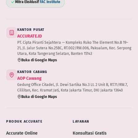
Mitra Eksklusif
FAC Institute
KANTOR PUSAT
ACCURATE.ID
PT. Cipta Piranti Sejahtera — Kompleks Ruko The Element No.B 19–
21, Jl. Jalur Sutera No.25BC, RT.002/RW.006, Pakualam, Kec. Serpong
Utara, Kota Tangerang Selatan, Banten 15143
Buka di Google Maps
KANTOR CABANG
AOP Cawang
Gedung Office Citadel, Jl. Dewi Sartika No.3 Lt. 2 Unit B, RT.11/RW.7,
Cililitan, Kec. Kramat Jati, Kota Jakarta Timur, DKI Jakarta 13640
Buka di Google Maps
PRODUK ACCURATE
LAYANAN
Accurate Online
Konsultasi Gratis