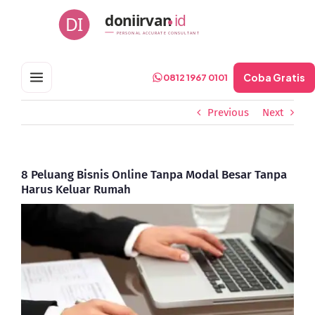
Skip
doniirvan
id
DI
to
PERSONAL ACCURATE CONSULTANT
content
Coba Gratis
0812 1967 0101
Previous
Next
8 Peluang Bisnis Online Tanpa Modal Besar Tanpa
Harus Keluar Rumah