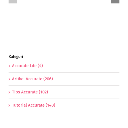
UMKM
Menjanjikan
Indonesia
Lulusan
Di
Akuntansi
Tahun
Anjing
Tanah
Kategori
Accurate Lite (4)
Artikel Accurate (206)
Tips Accurate (102)
Tutorial Accurate (140)