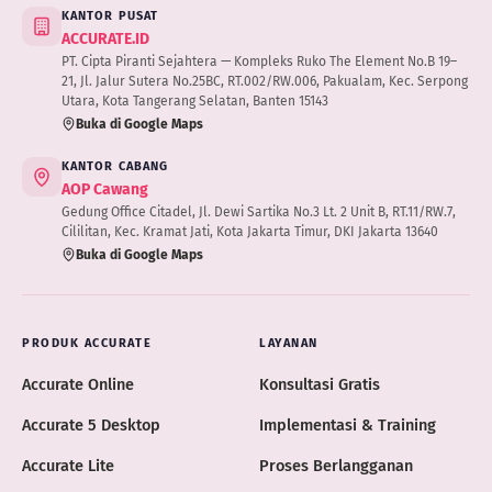
KANTOR PUSAT
ACCURATE.ID
PT. Cipta Piranti Sejahtera — Kompleks Ruko The Element No.B 19–
21, Jl. Jalur Sutera No.25BC, RT.002/RW.006, Pakualam, Kec. Serpong
Utara, Kota Tangerang Selatan, Banten 15143
Buka di Google Maps
KANTOR CABANG
AOP Cawang
Gedung Office Citadel, Jl. Dewi Sartika No.3 Lt. 2 Unit B, RT.11/RW.7,
Cililitan, Kec. Kramat Jati, Kota Jakarta Timur, DKI Jakarta 13640
Buka di Google Maps
PRODUK ACCURATE
LAYANAN
Accurate Online
Konsultasi Gratis
Accurate 5 Desktop
Implementasi & Training
Accurate Lite
Proses Berlangganan