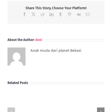
Kata-
Kata
Share This Story, Choose Your Platform!
Motivasi
Facebook
X
Reddit
LinkedIn
Tumblr
Pinterest
Vk
Email
dan
Inspiratif
dari
BJ
Habibie
About the Author:
doni
Anak muda dari planet Bekasi
Related Posts
Gimana
Perkembangan
Dan
6
Potensi
Profesi