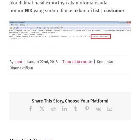
Jika di lihat hasil exportnya akan otomatis ada
nomor
NIK
yang sudah di masukkan di
list
|
customer
.
By
doni
|
Januari 22nd, 2018
|
Tutorial Accurate
|
Komentar
pada
Dinonaktifkan
Export
Nomor
NIK
ke
E-
Share This Story, Choose Your Platform!
faktur
Facebook
X
Reddit
LinkedIn
Tumblr
Pinterest
Vk
Email
untuk
customer
NPWP
000000000000000