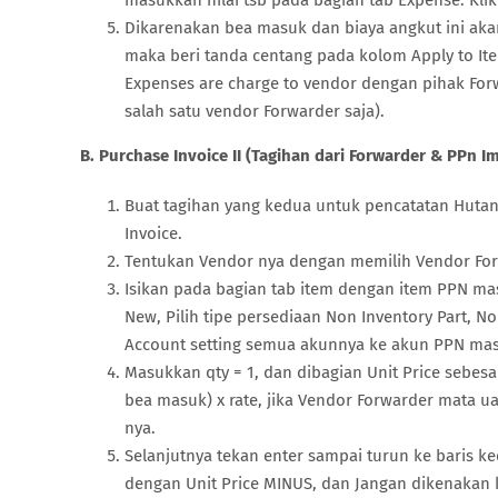
masukkan nilai tsb pada bagian tab Expense. Kl
Dikarenakan bea masuk dan biaya angkut ini aka
maka beri tanda centang pada kolom Apply to It
Expenses are charge to vendor dengan pihak Forwar
salah satu vendor Forwarder saja).
B. Purchase Invoice II (Tagihan dari Forwarder & PPn I
Buat tagihan yang kedua untuk pencatatan Hutang
Invoice.
Tentukan Vendor nya dengan memilih Vendor For
Isikan pada bagian tab item dengan item PPN masu
New, Pilih tipe persediaan Non Inventory Part, 
Account setting semua akunnya ke akun PPN masu
Masukkan qty = 1, dan dibagian Unit Price sebesar
bea masuk) x rate, jika Vendor Forwarder mata 
nya.
Selanjutnya tekan enter sampai turun ke baris k
dengan Unit Price MINUS, dan Jangan dikenakan ko