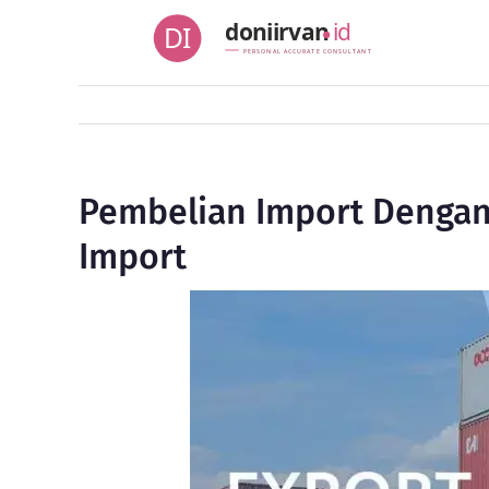
Skip
doniirvan
id
DI
to
PERSONAL ACCURATE CONSULTANT
content
Pembelian Import Dengan
Import