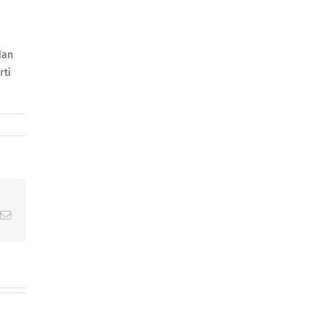
dan
rti
Email