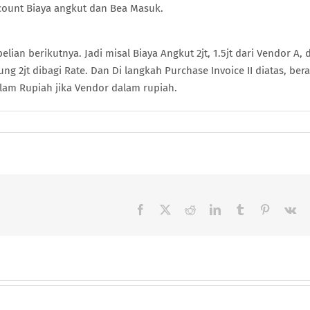
count Biaya angkut dan Bea Masuk.
elian berikutnya. Jadi misal Biaya Angkut 2jt, 1.5jt dari Vendor A, 
ung 2jt dibagi Rate. Dan Di langkah Purchase Invoice II diatas, bera
alam Rupiah jika Vendor dalam rupiah.
Facebook
X
Reddit
LinkedIn
Tumblr
Pinterest
Vk