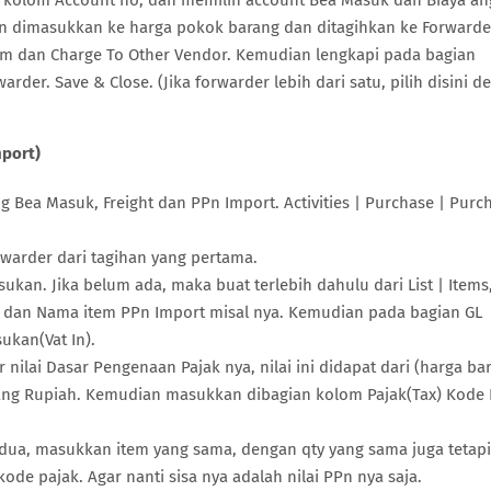
ik kolom Account no, dan memilih account Bea Masuk dan Biaya an
n dimasukkan ke harga pokok barang dan ditagihkan ke Forwarde
em dan Charge To Other Vendor. Kemudian lengkapi pada bagian
der. Save & Close. (Jika forwarder lebih dari satu, pilih disini d
mport)
 Bea Masuk, Freight dan PPn Import. Activities | Purchase | Purc
warder dari tagihan yang pertama.
kan. Jika belum ada, maka buat terlebih dahulu dari List | Items,
No dan Nama item PPn Import misal nya. Kemudian pada bagian GL
kan(Vat In).
 nilai Dasar Pengenaan Pajak nya, nilai ini didapat dari (harga ba
uang Rupiah. Kemudian masukkan dibagian kolom Pajak(Tax) Kode 
edua, masukkan item yang sama, dengan qty yang sama juga tetapi
de pajak. Agar nanti sisa nya adalah nilai PPn nya saja.