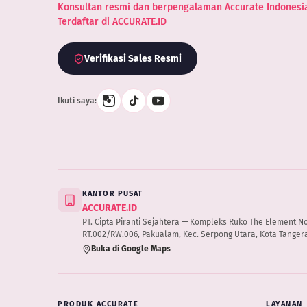
Konsultan resmi dan berpengalaman Accurate Indonesia
Terdaftar di ACCURATE.ID
Verifikasi Sales Resmi
Ikuti saya:
KANTOR PUSAT
ACCURATE.ID
PT. Cipta Piranti Sejahtera — Kompleks Ruko The Element No.B
RT.002/RW.006, Pakualam, Kec. Serpong Utara, Kota Tangera
Buka di Google Maps
PRODUK ACCURATE
LAYANAN