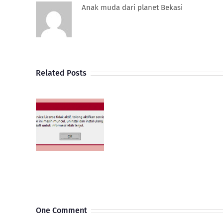
Anak muda dari planet Bekasi
Related Posts
Export
Nomor
atasi
NIK
ense
ke
ager
E-
RATE 5
faktur
 Tidak
untuk
ning
customer
NPWP
000000000000
One Comment