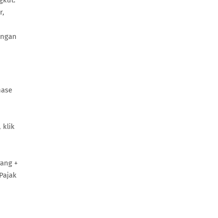
gkut.
r,
engan
hase
 klik
rang +
Pajak