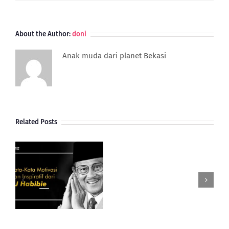
About the Author:
doni
Anak muda dari planet Bekasi
Related Posts
Gimana
Perkembangan
Dan
Potensi
i
UMKM
BJ
Indonesia
Di
Tahun
Anjing