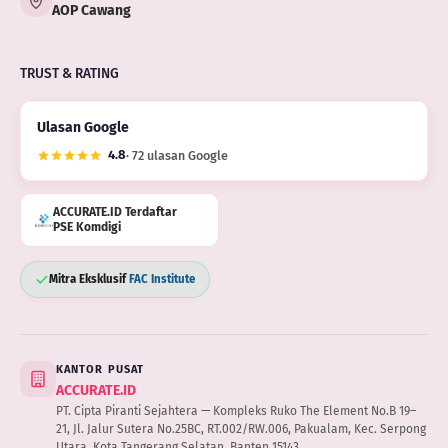
AOP Cawang
TRUST & RATING
Ulasan Google
4.8
· 72 ulasan Google
ACCURATE.ID Terdaftar
PSE Komdigi
Mitra Eksklusif
FAC Institute
KANTOR PUSAT
ACCURATE.ID
PT. Cipta Piranti Sejahtera — Kompleks Ruko The Element No.B 19–
21, Jl. Jalur Sutera No.25BC, RT.002/RW.006, Pakualam, Kec. Serpong
Utara, Kota Tangerang Selatan, Banten 15143