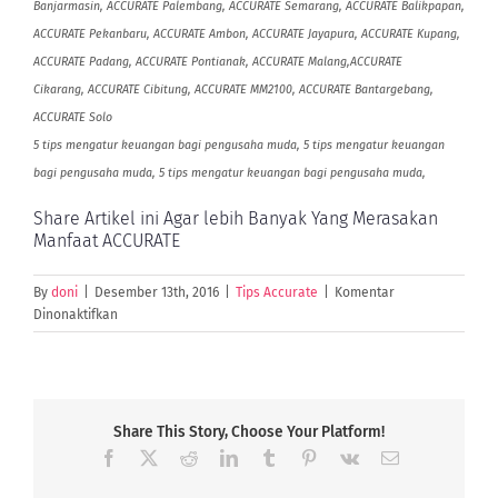
Banjarmasin, ACCURATE Palembang, ACCURATE Semarang, ACCURATE Balikpapan,
ACCURATE Pekanbaru, ACCURATE Ambon, ACCURATE Jayapura, ACCURATE Kupang,
ACCURATE Padang, ACCURATE Pontianak, ACCURATE Malang,ACCURATE
Cikarang, ACCURATE Cibitung, ACCURATE MM2100, ACCURATE Bantargebang,
ACCURATE Solo
5 tips mengatur keuangan bagi pengusaha muda, 5 tips mengatur keuangan
bagi pengusaha muda, 5 tips mengatur keuangan bagi pengusaha muda,
Share Artikel ini Agar lebih Banyak Yang Merasakan
Manfaat ACCURATE
By
doni
|
Desember 13th, 2016
|
Tips Accurate
|
Komentar
pada
Dinonaktifkan
5
Tips
Mengatur
Keuangan
Bagi
Share This Story, Choose Your Platform!
Pengusaha
Facebook
X
Reddit
LinkedIn
Tumblr
Pinterest
Vk
Email
Muda