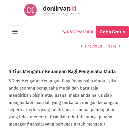
Skip
doniirvan
id
DI
to
PERSONAL ACCURATE CONSULTANT
content
Coba Gratis
0812 1967 0101
Previous
Next
5 Tips Mengatur Keuangan Bagi Pengusaha Muda
5 Tips Mengatur Keuangan Bagi Pengusaha Muda | Jika
anda seorang pengusaha muda dan baru saja
mendirikan bisnis atau usaha, maka anda harus siap
menghadapi masalah yang berkaitan dengan keuangan,
seperti arus kas yang tidak lancar sampai pendapatan
yang tidak menentu. Disinilah dibutuhkannya perang
manager finansial yang bertugas untuk mengatur