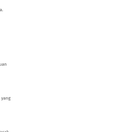
a.
juan
 yang
lacak