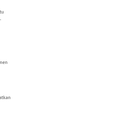
tu
–
emen
atkan