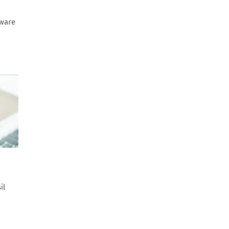
tware
il