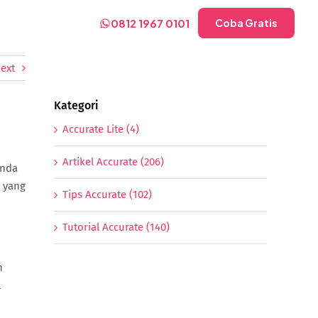
0812 1967 0101
Coba Gratis
ext
Kategori
Accurate Lite (4)
Artikel Accurate (206)
Anda
 yang
Tips Accurate (102)
Tutorial Accurate (140)
n
l