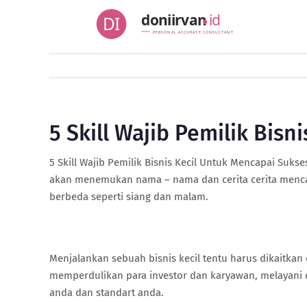
Skip
doniirvan
id
DI
to
PERSONAL ACCURATE CONSULTANT
content
5 Skill Wajib Pemilik Bis
5 Skill Wajib Pemilik Bisnis Kecil Untuk Mencapai Sukses
akan menemukan nama – nama dan cerita cerita menca
berbeda seperti siang dan malam.
Menjalankan sebuah bisnis kecil tentu harus dikaitka
memperdulikan para investor dan karyawan, melayani c
anda dan standart anda.