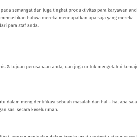
 pada semangat dan juga tingkat produktivitas para karyawan and
 memastikan bahwa mereka mendapatkan apa saja yang mereka
ri para staf anda.
isnis & tujuan perusahaan anda, dan juga untuk mengetahui kema
u dalam mengidentifikasi sebuah masalah dan hal – hal apa saja
nisasi secara keseluruhan.
lihat laporan penjualan dalam jangka waktu tertentu ataupun me