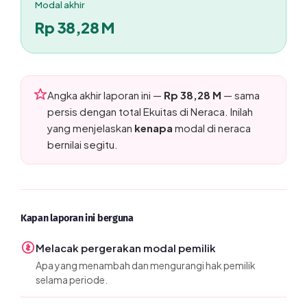
Modal akhir
Rp 38,28 M
Angka akhir laporan ini —
Rp 38,28 M
— sama
persis dengan total Ekuitas di Neraca. Inilah
yang menjelaskan
kenapa
modal di neraca
bernilai segitu.
Kapan laporan ini berguna
Melacak pergerakan modal pemilik
Apa yang menambah dan mengurangi hak pemilik
selama periode.