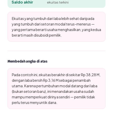
Saldo akhir
ekuitas terkini
Ekuitas yang tumbuh dari laba lebih sehat daripada
yang tumbuh dari setoran modal terus-menerus —
yang pertama berarti usaha menghasilkan, yang kedua
berarti masih disubsidi pemilik.
Membedah angka di atas
Pada contoh ini, ekuitas berakhir di sekitar Rp 38,28 M,
dengan laba bersih Rp 3,16 M sebagai penambah
utama. Karena pertumbuhan modal datang dari laba
(bukan setoran baru), ini menandakan usaha sudah
mampu memperkuat dirinya sendiri — pemilik tidak
perlu terus menyuntik dana.