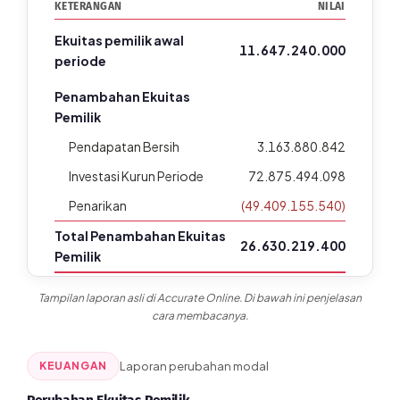
KETERANGAN
NILAI
Ekuitas pemilik awal
11.647.240.000
periode
Penambahan Ekuitas
Pemilik
Pendapatan Bersih
3.163.880.842
Investasi Kurun Periode
72.875.494.098
Penarikan
(49.409.155.540)
Total Penambahan Ekuitas
26.630.219.400
Pemilik
Ekuitas Pemilik Akhir
Tampilan laporan asli di Accurate Online. Di bawah ini penjelasan
38.277.459.400
Periode
cara membacanya.
Ditampilkan akun-akun utama. Rincian lengkap per sub-
KEUANGAN
Laporan perubahan modal
akun (cabang, mata uang, dll) tersedia di Accurate Online.