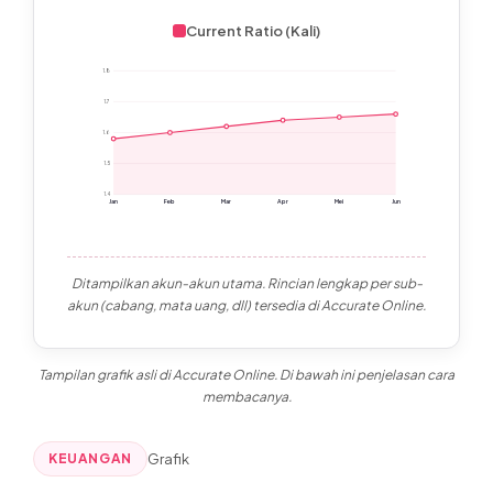
Current Ratio (Kali)
1.8
1.7
1.6
1.5
1.4
Jan
Feb
Mar
Apr
Mei
Jun
Ditampilkan akun-akun utama. Rincian lengkap per sub-
akun (cabang, mata uang, dll) tersedia di Accurate Online.
Tampilan grafik asli di Accurate Online. Di bawah ini penjelasan cara
membacanya.
KEUANGAN
Grafik