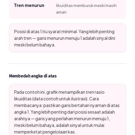
Tren menurun
likuiditas memburuk meski masih
aman
Posisi di atas 1 itu syarat minimal. Yang lebih penting
arah tren — garis menurun menuju 1 adalah sinyal dini
meski belum bahaya.
Membedah angka di atas
Pada contoh ini, grafik menampilkan tren rasio
likuiditas (data contoh untuk ilustrasi). Cara
membacanya: pastikan garis bertahan nyaman di atas
angka 1. Yang lebih penting dari posisi sesaat adalah
arahnya — garis yang perlahan menurun menuju 1,
meski belum bahaya, adalah sinyal untuk mulai
memperketat pengelolaan kas.