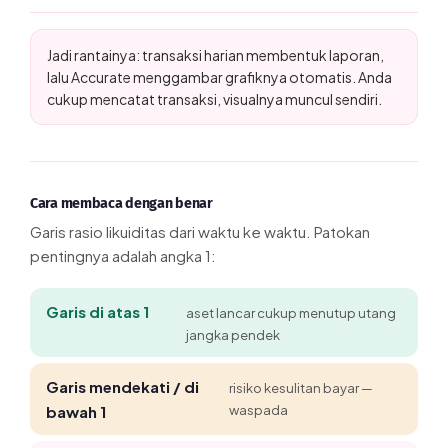
Jadi rantainya: transaksi harian membentuk laporan,
lalu Accurate menggambar grafiknya otomatis. Anda
cukup mencatat transaksi, visualnya muncul sendiri.
Cara membaca dengan benar
Garis rasio likuiditas dari waktu ke waktu. Patokan
pentingnya adalah angka 1:
Garis di atas 1
aset lancar cukup menutup utang
jangka pendek
Garis mendekati / di
risiko kesulitan bayar —
bawah 1
waspada