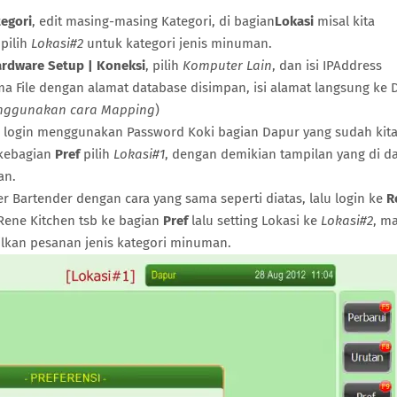
egori
, edit masing-masing Kategori, di bagian
Lokasi
misal kita
pilih
Lokasi#2
untuk kategori jenis minuman.
rdware Setup | Koneksi
, pilih
Komputer Lain
, dan isi IPAddress
a File dengan alamat database disimpan, isi alamat langsung ke D
menggunakan cara Mapping
)
, login menggunakan Password Koki bagian Dapur yang sudah kit
kebagian
Pref
pilih
Lokasi#1
, dengan demikian tampilan yang di d
an.
 Bartender dengan cara yang sama seperti diatas, lalu login ke
R
Rene Kitchen tsb ke bagian
Pref
lalu setting Lokasi ke
Lokasi#2
, m
lkan pesanan jenis kategori minuman.