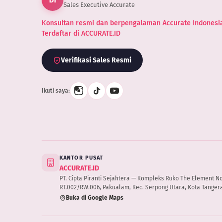
Sales Executive Accurate
Konsultan resmi dan berpengalaman Accurate Indonesia
Terdaftar di ACCURATE.ID
Verifikasi Sales Resmi
Ikuti saya:
KANTOR PUSAT
ACCURATE.ID
PT. Cipta Piranti Sejahtera — Kompleks Ruko The Element No.B
RT.002/RW.006, Pakualam, Kec. Serpong Utara, Kota Tangera
Buka di Google Maps