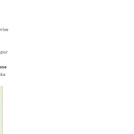
rive
a
apur
ene
aka