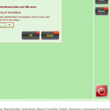
dan Bartender jalankan Rene Cashier login dengan password masin