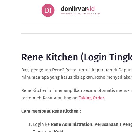
Skip
doniirvan
id
DI
to
PERSONAL ACCURATE CONSULTANT
content
Rene Kitchen (Login Tingk
Bagi pengguna Rene2 Resto, untuk keperluan di Dapu
minuman apa yang harus disiapkan, Rene menyediaka
Rene Kitchen ini menampilkan secara otomatis menu
resto oleh Kasir atau bagian
Taking Order
.
Cara membuat Rene Kitchen :
Login ke
Rene Administration
,
Perusahaan | Peng
Tingkatan
Koki
.