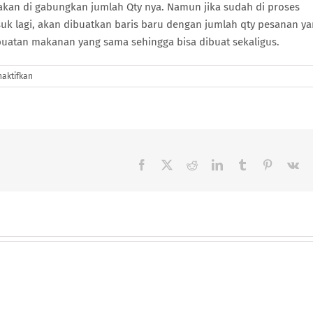
kan di gabungkan jumlah Qty nya. Namun jika sudah di proses
k lagi, akan dibuatkan baris baru dengan jumlah qty pesanan y
atan makanan yang sama sehingga bisa dibuat sekaligus.
pada
aktifkan
Rene
Kitchen
(Login
Tingkatan:
Koki)
Facebook
X
Reddit
LinkedIn
Tumblr
Pinterest
Vk