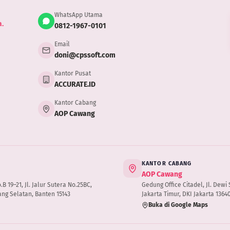
WhatsApp Utama
.
0812-1967-0101
Email
doni@cpssoft.com
Kantor Pusat
ACCURATE.ID
Kantor Cabang
AOP Cawang
KANTOR CABANG
AOP Cawang
 19–21, Jl. Jalur Sutera No.25BC,
Gedung Office Citadel, Jl. Dewi S
ng Selatan, Banten 15143
Jakarta Timur, DKI Jakarta 1364
Buka di Google Maps