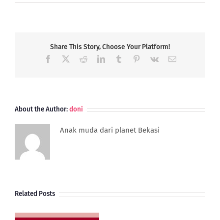
Pelunasan
Invoice
Mata
Uang
Asing
Share This Story, Choose Your Platform!
Dengan
Facebook
X
Reddit
LinkedIn
Tumblr
Pinterest
Vk
Email
Mata
Uang
Asing
Lain
About the Author:
doni
Anak muda dari planet Bekasi
Related Posts