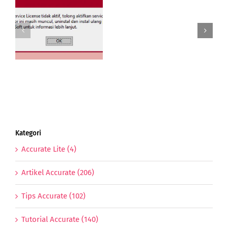
Pembelian
Import
Dengan
e
Bea
 5
Masuk
g
Freight
dan
PPn
Import
Kategori
Accurate Lite (4)
Artikel Accurate (206)
Tips Accurate (102)
Tutorial Accurate (140)