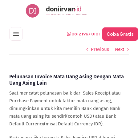
Skip
doniirvan
id
DI
to
PERSONAL ACCURATE CONSULTANT
content
Coba Gratis
0812 1967 0101
Previous
Next
Pelunasan Invoice Mata Uang Asing Dengan Mata
Uang Asing Lain
Saat mencatat pelunasan baik dari Sales Receipt atau
Purchase Payment untuk faktur mata uang asing,
dimungkinkan untuk kita memilih Bank dengan Bank
mata uang asing itu sendiri(contoh USD) atau Bank
Default Currency(misal Default Currency IDR).
Bagaimana jika ternyata Sales Invoice USD dilunasi