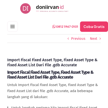
Skip
doniirvan
id
DI
to
PERSONAL ACCURATE CONSULTANT
content
Coba Gratis
0812 1967 0101
Previous
Next
Import Fiscal Fixed Asset Type, Fixed Asset Type &
Fixed Asset List Dari File .gdb Accurate
Import Fiscal Fixed Asset Type, Fixed Asset Type &
Fixed Asset List Dari File .gdb Accurate
Untuk Import Fiscal Fixed Asset Type, Fixed Asset Type &
Fixed Asset List dari file .gdb Accurate, ada beberapa
langkah yang di lakukan:
I .
Untuk langkah pertama kita Import Fiscal Fixed Asset