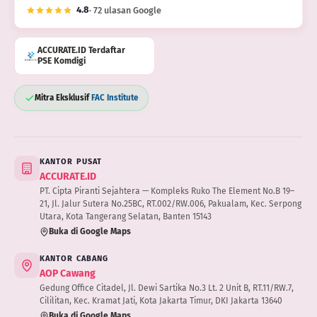
4.8
· 72 ulasan Google
ACCURATE.ID Terdaftar
PSE Komdigi
Mitra Eksklusif
FAC Institute
KANTOR PUSAT
ACCURATE.ID
PT. Cipta Piranti Sejahtera — Kompleks Ruko The Element No.B 19–
21, Jl. Jalur Sutera No.25BC, RT.002/RW.006, Pakualam, Kec. Serpong
Utara, Kota Tangerang Selatan, Banten 15143
Buka di Google Maps
KANTOR CABANG
AOP Cawang
Gedung Office Citadel, Jl. Dewi Sartika No.3 Lt. 2 Unit B, RT.11/RW.7,
Cililitan, Kec. Kramat Jati, Kota Jakarta Timur, DKI Jakarta 13640
Buka di Google Maps