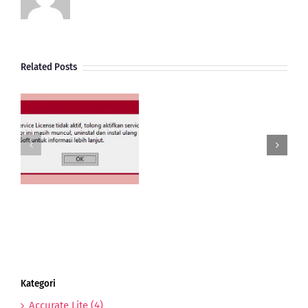
Accurate
Related Posts
Pembelian
Import
Dengan
e
Bea
 5
Masuk
g
Freight
dan
PPn
Import
Kategori
Accurate Lite (4)