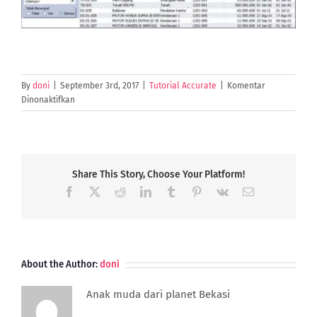
By
doni
|
September 3rd, 2017
|
Tutorial Accurate
|
Komentar
pada
Dinonaktifkan
Import
Fiscal
Fixed
Asset
Type,
Share This Story, Choose Your Platform!
Fixed
Facebook
X
Reddit
LinkedIn
Tumblr
Pinterest
Vk
Email
Asset
Type
&
Fixed
Asset
About the Author:
doni
List
Dari
Anak muda dari planet Bekasi
File
.gdb