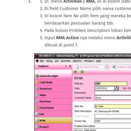
Di menu
Activities | RMA
, isi di kolom Da
Di field Customer Name pilih nama custo
Di kolom Item No pilih item yang mereka bel
berdasarkan penjualan barang tsb.
Pada kolom Problem Description isikan ket
Input
RMA Action
nya melalui menu
Activit
dibuat di point 1.