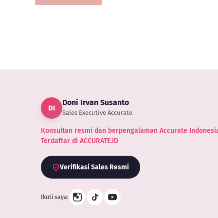
Masuk
 Tidak
Freight
ning
dan
PPn
Import
Doni Irvan Susanto
DI
Sales Executive Accurate
Konsultan resmi dan berpengalaman Accurate Indonesia
Terdaftar di ACCURATE.ID
Verifikasi Sales Resmi
Ikuti saya: