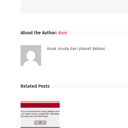
About the Author:
doni
Anak muda dari planet Bekasi
Related Posts
Pembelian
atasi
Import
ense
Dengan
ager
Bea
RATE 5