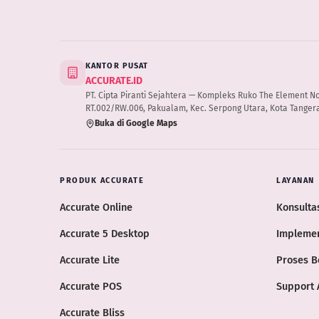
KANTOR PUSAT
ACCURATE.ID
PT. Cipta Piranti Sejahtera — Kompleks Ruko The Element No.B
RT.002/RW.006, Pakualam, Kec. Serpong Utara, Kota Tangera
Buka di Google Maps
PRODUK ACCURATE
LAYANAN
Accurate Online
Konsultas
Accurate 5 Desktop
Implemen
Accurate Lite
Proses B
Accurate POS
Support 
Accurate Bliss