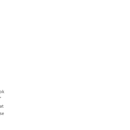
tok
”
at
se