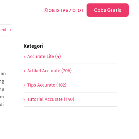
0812 1967 0101
Coba Gratis
ext
Kategori
Accurate Lite (4)
Artikel Accurate (206)
ian
ng
Tips Accurate (102)
na
an
Tutorial Accurate (140)
di