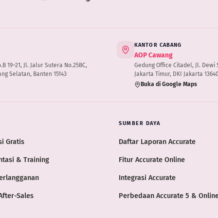
KANTOR CABANG
AOP Cawang
 19–21, Jl. Jalur Sutera No.25BC,
Gedung Office Citadel, Jl. Dewi S
ng Selatan, Banten 15143
Jakarta Timur, DKI Jakarta 1364
Buka di Google Maps
SUMBER DAYA
i Gratis
Daftar Laporan Accurate
tasi & Training
Fitur Accurate Online
erlangganan
Integrasi Accurate
After-Sales
Perbedaan Accurate 5 & Onlin