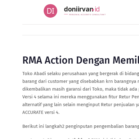
Skip
doniirvan
id
DI
to
PERSONAL ACCURATE CONSULTANT
content
RMA Action Dengan Memil
Toko Abadi selaku perusahaan yang bergerak di bidan
barang dari customer yang disebabkan krn barangnya r
dikembalikan masih garansi dari Toko, maka tidak ada
Versi 4 selama ini mereka menggunakan fitur Retur P
alternatif yang lain selain menginput Retur penjualan
ACCURATE versi 4.
Berikut ini langkah2 penginputan pengembalian baran