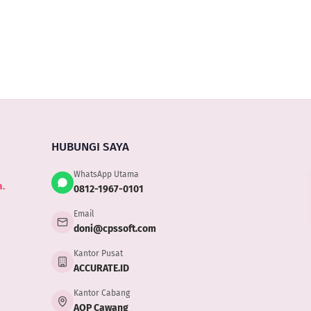
ACCURATE
faktur
Acc
Yan
5
untuk
Onl
Ru
customer
NPWP
000000000000000
HUBUNGI SAYA
WhatsApp Utama
.
0812-1967-0101
Email
doni@cpssoft.com
Kantor Pusat
ACCURATE.ID
Kantor Cabang
AOP Cawang