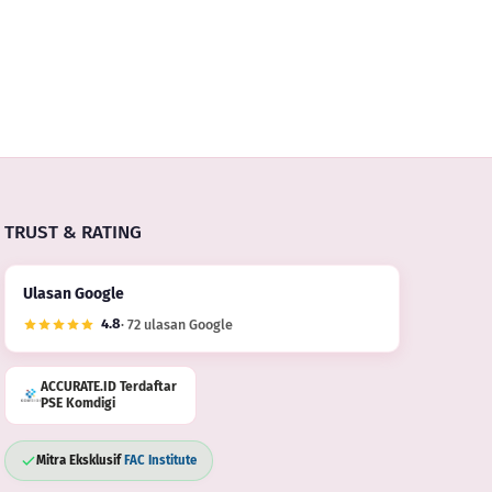
Masuk
urate
g Tidak
Freight
ine
nning
dan
PPn
Import
TRUST & RATING
Ulasan Google
4.8
· 72 ulasan Google
ACCURATE.ID Terdaftar
PSE Komdigi
Mitra Eksklusif
FAC Institute