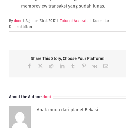
mempreview transaksi yang sudah lunas.
By
doni
|
Agustus 23rd, 2017
|
Tutorial Accurate
|
Komentar
pada
Dinonaktifkan
Mencetak
Tulisan
Lunas
/
Paid
Share This Story, Choose Your Platform!
Pada
Facebook
X
Reddit
LinkedIn
Tumblr
Pinterest
Vk
Email
Faktur
Penjualan
About the Author:
doni
Anak muda dari planet Bekasi