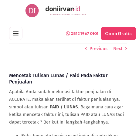
Skip
doniirvan
id
DI
to
PERSONAL ACCURATE CONSULTANT
content
Coba Gratis
0812 1967 0101
Previous
Next
Mencetak Tulisan Lunas / Paid Pada Faktur
Penjualan
Apabila Anda sudah melunasi faktur penjualan di
ACCURATE, maka akan terlihat di faktur penjualannya,
simbol atau tulisan
PAID / LUNAS
. Bagaimana cara agar
ketika mencetak faktur ini, tulisan PAID atau LUNAS tadi
dapat tercetak ? Berikut ini langkah-langkahnya.
Buka template Invoice yang ingin ditambahkan