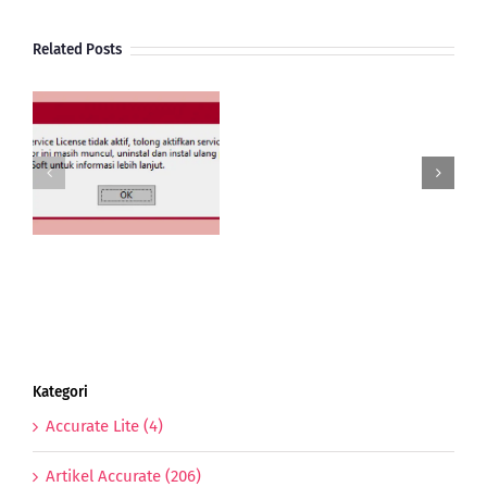
Related Posts
Pembelian
Import
Dengan
e
Bea
 5
Masuk
g
Freight
dan
PPn
Import
Kategori
Accurate Lite (4)
Artikel Accurate (206)