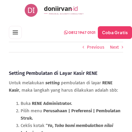
Skip
doniirvan
id
DI
to
PERSONAL ACCURATE CONSULTANT
content
Coba Gratis
0812 1967 0101
Previous
Next
Setting Pembulatan di Layar Kasir RENE
Untuk melakukan
setting
pembulatan di layar
RENE
Kasir
, maka langkah yang harus dilakukan adalah sbb:
Buka
RENE Administrator.
Pilih menu
Perusahaan | Preferensi | Pembulatan
Struk.
Ceklis kotak “
Ya, Toko kami membulatkan nilai