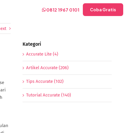
0812 1967 0101
Coba Gratis
ext
Kategori
Accurate Lite (4)
Artikel Accurate (206)
Tips Accurate (102)
se
ari
Tutorial Accurate (140)
ah
ulan