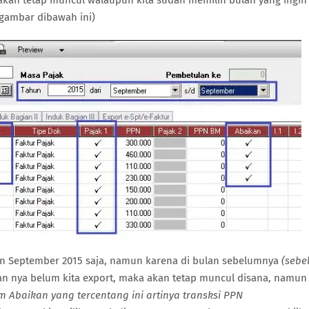
kan tetap muncul walaupun kita sudah memilih bulan yang ingin 
 gambar dibawah ini)
lan September 2015 saja, namun karena di bulan sebelumnya
(sebe
 nya belum kita export, maka akan tetap muncul disana, namun
m Abaikan yang tercentang ini artinya transksi PPN