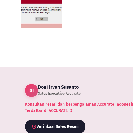
atasi
Import
ense
Dengan
ager
Bea
RATE 5
Masuk
 Tidak
Freight
ning
dan
PPn
Import
Doni Irvan Susanto
DI
Sales Executive Accurate
Konsultan resmi dan berpengalaman Accurate Indonesia
Terdaftar di ACCURATE.ID
Verifikasi Sales Resmi