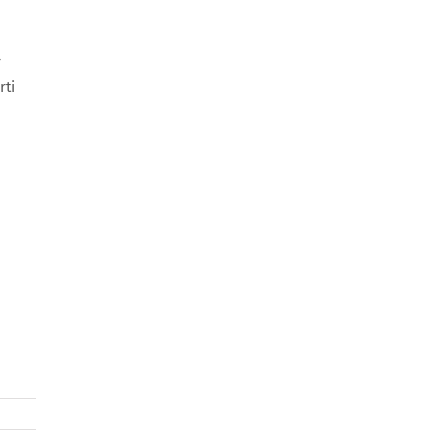
r
rti