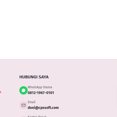
Nomor
Men
NIK
Li
ke
Tam
Ma
Uninstall
E-
Pen
ACC
ACCURATE
faktur
Acc
Yan
5
untuk
Onl
Ru
customer
NPWP
000000000000000
HUBUNGI SAYA
WhatsApp Utama
.
0812-1967-0101
Email
doni@cpssoft.com