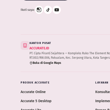
Ikuti saya:
KANTOR PUSAT
ACCURATE.ID
PT. Cipta Piranti Sejahtera — Kompleks Ruko The Element No.B
RT.002/RW.006, Pakualam, Kec. Serpong Utara, Kota Tangera
Buka di Google Maps
PRODUK ACCURATE
LAYANAN
Accurate Online
Konsultas
Accurate 5 Desktop
Implemen