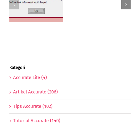
e
Bea
 5
Masuk
g
Freight
dan
PPn
Import
Kategori
Accurate Lite (4)
Artikel Accurate (206)
Tips Accurate (102)
Tutorial Accurate (140)