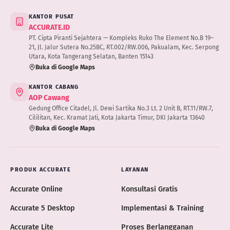
KANTOR PUSAT
ACCURATE.ID
PT. Cipta Piranti Sejahtera — Kompleks Ruko The Element No.B 19–
21, Jl. Jalur Sutera No.25BC, RT.002/RW.006, Pakualam, Kec. Serpong
Utara, Kota Tangerang Selatan, Banten 15143
Buka di Google Maps
KANTOR CABANG
AOP Cawang
Gedung Office Citadel, Jl. Dewi Sartika No.3 Lt. 2 Unit B, RT.11/RW.7,
Cililitan, Kec. Kramat Jati, Kota Jakarta Timur, DKI Jakarta 13640
Buka di Google Maps
PRODUK ACCURATE
LAYANAN
Accurate Online
Konsultasi Gratis
Accurate 5 Desktop
Implementasi & Training
Accurate Lite
Proses Berlangganan