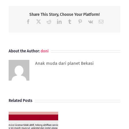
Wifi
dengan
kondisi
Share This Story, Choose Your Platform!
tertentu
Facebook
X
Reddit
LinkedIn
Tumblr
Pinterest
Vk
Email
pada
Desain
Struk
RENE
2
About the Author:
doni
Anak muda dari planet Bekasi
Related Posts
Pembelian
Import
Dengan