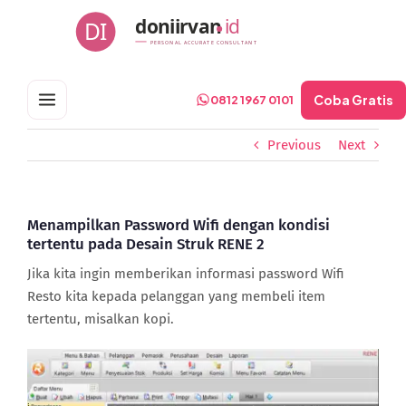
Skip
doniirvan
id
DI
to
PERSONAL ACCURATE CONSULTANT
content
Coba Gratis
0812 1967 0101
Previous
Next
Menampilkan Password Wifi dengan kondisi
tertentu pada Desain Struk RENE 2
Jika kita ingin memberikan informasi password Wifi
Resto kita kepada pelanggan yang membeli item
tertentu, misalkan kopi.