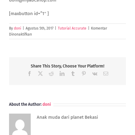
doni@myabcshop.com
[maxbutton id=”1″ ]
By
doni
|
Agustus 5th, 2017
|
Tutorial Accurate
|
Komentar
pada
Dinonaktifkan
Tidak
menampilkan
detail
item
gruping
Share This Story, Choose Your Platform!
ketika
Facebook
X
Reddit
LinkedIn
Tumblr
Pinterest
Vk
Email
Preview
transaksi
Sales
Invoice
About the Author:
doni
Anak muda dari planet Bekasi