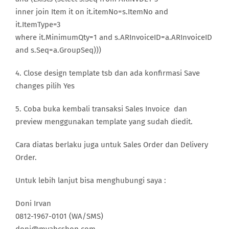
inner join Item it on it.itemNo=s.ItemNo and
it.ItemType=3
where it.MinimumQty=1 and s.ARInvoiceID=a.ARInvoiceID
and s.Seq=a.GroupSeq)))
4. Close design template tsb dan ada konfirmasi Save
changes pilih Yes
5. Coba buka kembali transaksi Sales Invoice dan
preview menggunakan template yang sudah diedit.
Cara diatas berlaku juga untuk Sales Order dan Delivery
Order.
Untuk lebih lanjut bisa menghubungi saya :
Doni Irvan
0812-1967-0101 (WA/SMS)