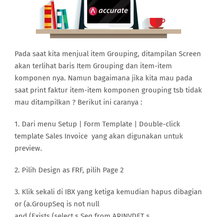
Pada saat kita menjual item Grouping, ditampilan Screen
akan terlihat baris Item Grouping dan item-item
komponen nya. Namun bagaimana jika kita mau pada
saat print faktur item-item komponen grouping tsb tidak
mau ditampilkan ? Berikut ini caranya :
1. Dari menu Setup | Form Template | Double-click
template Sales Invoice yang akan digunakan untuk
preview.
2. Pilih Design as FRF, pilih Page 2
3. Klik sekali di IBX yang ketiga kemudian hapus dibagian
or (a.GroupSeq is not null
and (Exists (select s.Seq from ARINVDET s