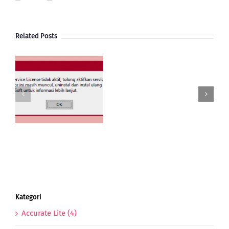
Related Posts
Pembelian
Import
Dengan
e
Bea
 5
Masuk
g
Freight
dan
PPn
Import
Kategori
Accurate Lite (4)