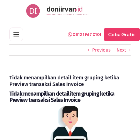
Skip
doniirvan
id
DI
to
PERSONAL ACCURATE CONSULTANT
content
Coba Gratis
0812 1967 0101
Previous
Next
Tidak menampilkan detail item gruping ketika
Preview transaksi Sales Invoice
Tidak menampilkan detail item gruping ketika
Preview transaksi Sales Invoice