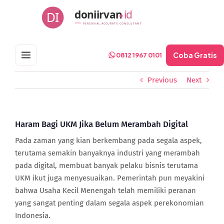
Skip
doniirvan
id
DI
to
PERSONAL ACCURATE CONSULTANT
content
Coba Gratis
0812 1967 0101
Previous
Next
Haram Bagi UKM Jika Belum Merambah Digital
Pada zaman yang kian berkembang pada segala aspek,
terutama semakin banyaknya industri yang merambah
pada digital, membuat banyak pelaku bisnis terutama
UKM ikut juga menyesuaikan. Pemerintah pun meyakini
bahwa Usaha Kecil Menengah telah memiliki peranan
yang sangat penting dalam segala aspek perekonomian
Indonesia.