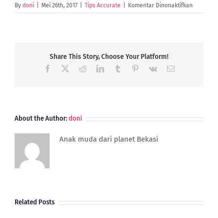
pada
By
doni
|
Mei 26th, 2017
|
Tips Accurate
|
Komentar Dinonaktifkan
Haram
Bagi
UKM
Jika
Belum
Share This Story, Choose Your Platform!
Meramba
Facebook
X
Reddit
LinkedIn
Tumblr
Pinterest
Vk
Email
Digital
About the Author:
doni
Anak muda dari planet Bekasi
Related Posts