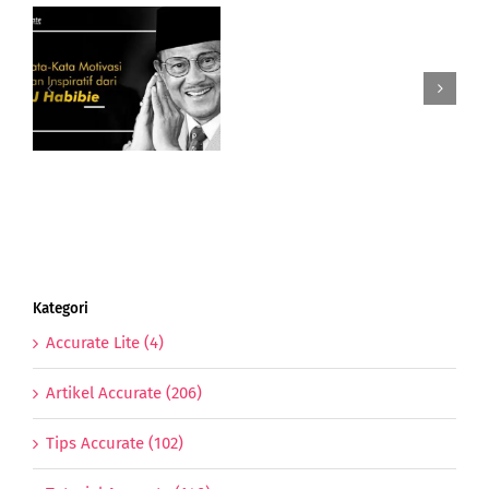
Gimana
Perkembangan
Dan
Potensi
i
UMKM
BJ
Indonesia
Di
Tahun
Anjing
Tanah
Kategori
Accurate Lite (4)
Artikel Accurate (206)
Tips Accurate (102)