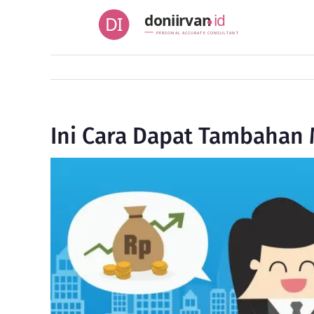
Skip
doniirvan
id
DI
to
PERSONAL ACCURATE CONSULTANT
content
Ini Cara Dapat Tambahan