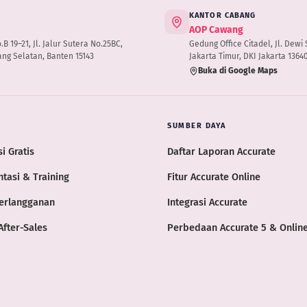
KANTOR CABANG
AOP Cawang
 19–21, Jl. Jalur Sutera No.25BC,
Gedung Office Citadel, Jl. Dewi S
ng Selatan, Banten 15143
Jakarta Timur, DKI Jakarta 1364
Buka di Google Maps
SUMBER DAYA
i Gratis
Daftar Laporan Accurate
tasi & Training
Fitur Accurate Online
erlangganan
Integrasi Accurate
After-Sales
Perbedaan Accurate 5 & Onlin