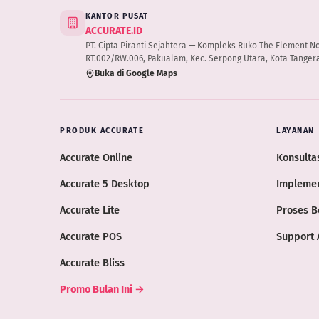
KANTOR PUSAT
ACCURATE.ID
PT. Cipta Piranti Sejahtera — Kompleks Ruko The Element No.B
RT.002/RW.006, Pakualam, Kec. Serpong Utara, Kota Tangera
Buka di Google Maps
PRODUK ACCURATE
LAYANAN
Accurate Online
Konsultas
Accurate 5 Desktop
Implemen
Accurate Lite
Proses B
Accurate POS
Support 
Accurate Bliss
Promo Bulan Ini →