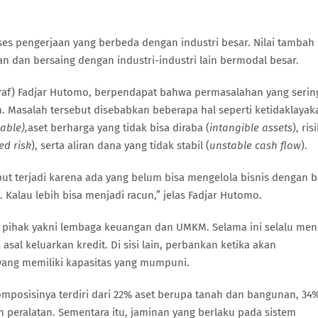
ses pengerjaan yang berbeda dengan industri besar. Nilai tambah
 dan bersaing dengan industri-industri lain bermodal besar.
raf) Fadjar Hutomo, berpendapat bahwa permasalahan yang serin
 Masalah tersebut disebabkan beberapa hal seperti ketidaklayak
able),
aset berharga yang tidak bisa diraba (
intangible assets
), ris
ed risk
), serta aliran dana yang tidak stabil (
unstable cash flow
).
ut terjadi karena ada yang belum bisa mengelola bisnis dengan b
. Kalau lebih bisa menjadi racun,” jelas Fadjar Hutomo.
a pihak yakni lembaga keuangan dan UMKM. Selama ini selalu me
l keluarkan kredit. Di sisi lain, perbankan ketika akan
ng memiliki kapasitas yang mumpuni.
mposisinya terdiri dari 22% aset berupa tanah dan bangunan, 34
 peralatan. Sementara itu, jaminan yang berlaku pada sistem