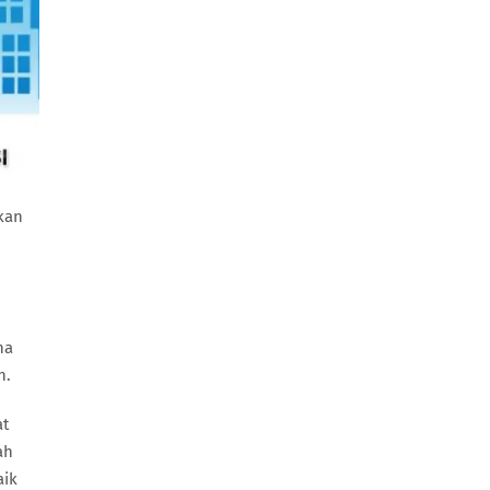
kan
na
n.
at
ah
aik