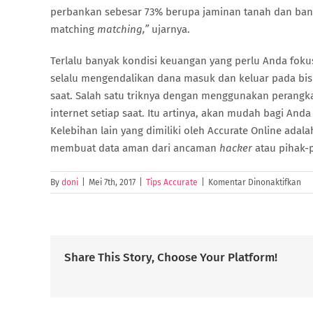
perbankan sebesar 73% berupa jaminan tanah dan ban
matching
matching,”
ujarnya.
Terlalu banyak kondisi keuangan yang perlu Anda fokus
selalu mengendalikan dana masuk dan keluar pada bisn
saat. Salah satu triknya dengan menggunakan perangk
internet setiap saat. Itu artinya, akan mudah bagi An
Kelebihan lain yang dimiliki oleh Accurate Online adal
membuat data aman dari ancaman
hacker
atau pihak-p
pa
By
doni
|
Mei 7th, 2017
|
Tips Accurate
|
Komentar Dinonaktifkan
Ini
Ca
Da
Ta
Mo
Share This Story, Choose Your Platform!
Bag
UK