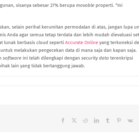
gunan, sisanya sebesar 27% berupa
movable
properti. “Ini
kan, selain perihal kerumitan permodalan di atas, jangan lupa u
is Anda agar semua tetap terdata dan lebih mudah dievaluasi se
at lunak berbasis
cloud
seperti
Accurate Online
yang terkoneksi d
da untuk melakukan pengecekan data di mana saja dan kapan saja.
ah
software
ini telah dilengkapi dengan
security data
terenkripsi
ihak lain yang tidak bertanggung jawab.
da
ra
pat
mbahan
dal
i
Facebook
X
Reddit
LinkedIn
Tumblr
Pinterest
Vk
M