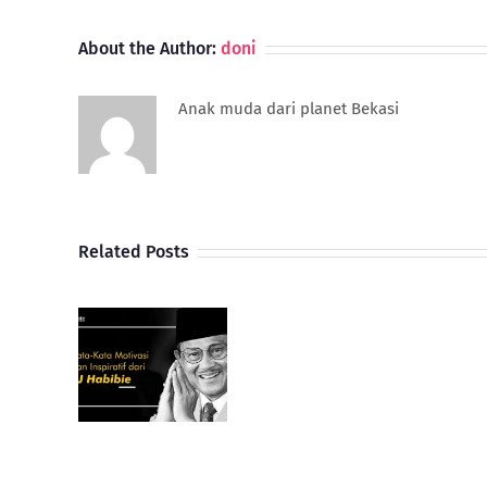
About the Author:
doni
Anak muda dari planet Bekasi
Related Posts
Gimana
ood
Perkembangan
er! 11
Dan
-Kata
Potensi
asi dan
UMKM
iratif
Indonesia
ri BJ
Di
ibie
Tahun