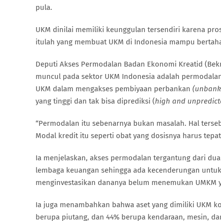
pula.
UKM dinilai memiliki keunggulan tersendiri karena pro
itulah yang membuat UKM di Indonesia mampu bertahan
Deputi Akses Permodalan Badan Ekonomi Kreatid (Bek
muncul pada sektor UKM Indonesia adalah permodalan.
UKM dalam mengakses pembiyaan perbankan
(unbank
yang tinggi dan tak bisa diprediksi (
high and unpredict
“Permodalan itu sebenarnya bukan masalah. Hal terseb
Modal kredit itu seperti obat yang dosisnya harus tepat
Ia menjelaskan, akses permodalan tergantung dari du
lembaga keuangan sehingga ada kecenderungan untuk asa
menginvestasikan dananya belum menemukan UMKM ya
Ia juga menambahkan bahwa aset yang dimiliki UKM ko
berupa piutang, dan 44% berupa kendaraan, mesin, dan