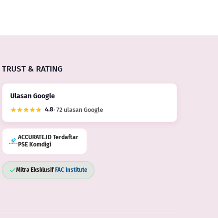
angan
Anjing
Tanah
TRUST & RATING
Ulasan Google
4.8
· 72 ulasan Google
ACCURATE.ID Terdaftar
PSE Komdigi
Mitra Eksklusif
FAC Institute