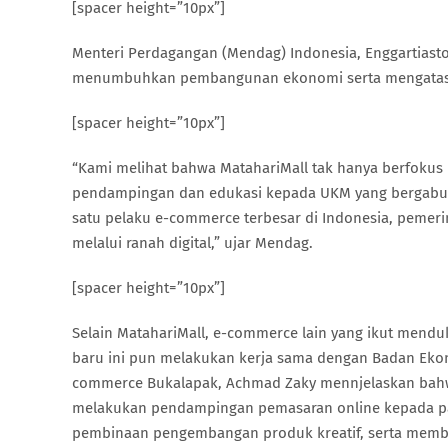
[spacer height=”10px”]
Menteri Perdagangan (Mendag) Indonesia, Enggartiasto
menumbuhkan pembangunan ekonomi serta mengatasi p
[spacer height=”10px”]
“Kami melihat bahwa MatahariMall tak hanya berfokus
pendampingan dan edukasi kepada UKM yang bergabu
satu pelaku e-commerce terbesar di Indonesia, pemer
melalui ranah digital,” ujar Mendag.
[spacer height=”10px”]
Selain MatahariMall, e-commerce lain yang ikut mend
baru ini pun melakukan kerja sama dengan Badan Ekono
commerce Bukalapak, Achmad Zaky mennjelaskan bahwa
melakukan pendampingan pemasaran online kepada par
pembinaan pengembangan produk kreatif, serta memb