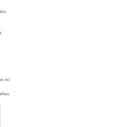
aku
k
n ini
i
liau.