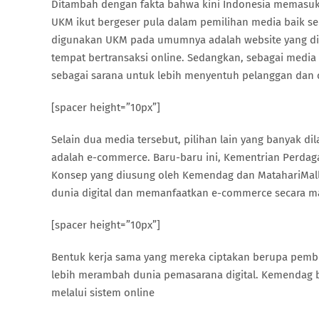
Ditambah dengan fakta bahwa kini Indonesia memasuk
UKM ikut bergeser pula dalam pemilihan media baik s
digunakan UKM pada umumnya adalah website yang dim
tempat bertransaksi online. Sedangkan, sebagai med
sebagai sarana untuk lebih menyentuh pelanggan dan c
[spacer height=”10px”]
Selain dua media tersebut, pilihan lain yang banyak 
adalah e-commerce. Baru-baru ini, Kementrian Perda
Konsep yang diusung oleh Kemendag dan MatahariMa
dunia digital dan memanfaatkan e-commerce secara m
[spacer height=”10px”]
Bentuk kerja sama yang mereka ciptakan berupa pembe
lebih merambah dunia pemasarana digital. Kemendag 
melalui sistem online