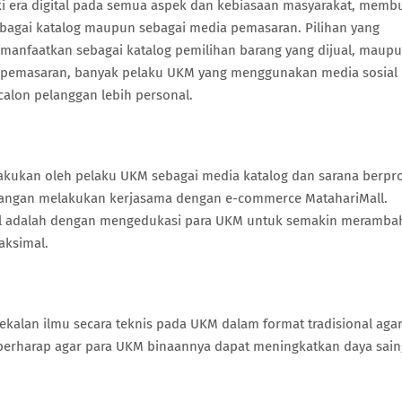
i era digital pada semua aspek dan kebiasaan masyarakat, memb
ebagai katalog maupun sebagai media pemasaran. Pilihan yang
anfaatkan sebagai katalog pemilihan barang yang dijual, maup
ia pemasaran, banyak pelaku UKM yang menggunakan media sosial
alon pelanggan lebih personal.
dilakukan oleh pelaku UKM sebagai media katalog dan sarana berp
gangan melakukan kerjasama dengan e-commerce MatahariMall.
ll adalah dengan mengedukasi para UKM untuk semakin meramba
aksimal.
kalan ilmu secara teknis pada UKM dalam format tradisional aga
berharap agar para UKM binaannya dapat meningkatkan daya sain