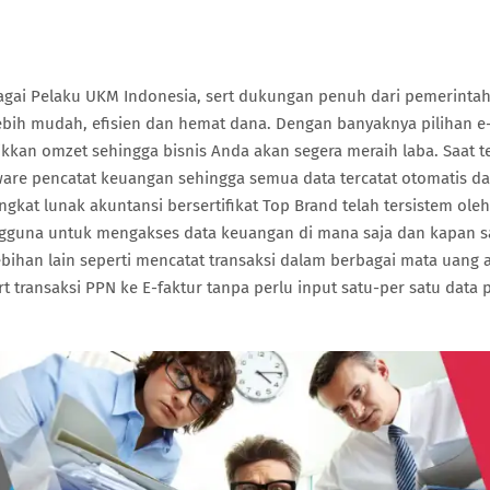
gai Pelaku UKM Indonesia, sert dukungan penuh dari pemerinta
bih mudah, efisien dan hemat dana. Dengan banyaknya pilihan e
an omzet sehingga bisnis Anda akan segera meraih laba. Saat te
ware pencatat keuangan sehingga semua data tercatat otomatis d
ngkat lunak akuntansi bersertifikat Top Brand telah tersistem oleh
guna untuk mengakses data keuangan di mana saja dan kapan sa
lebihan lain seperti mencatat transaksi dalam berbagai mata uang 
t transaksi PPN ke E-faktur tanpa perlu input satu-per satu data 