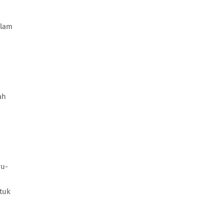
alam
ah
ru-
tuk