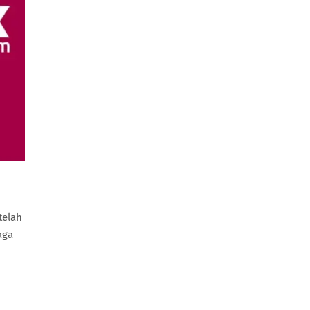
telah
aga