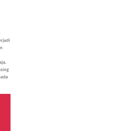
h
-
rjadi
an
ja.
asing
pada