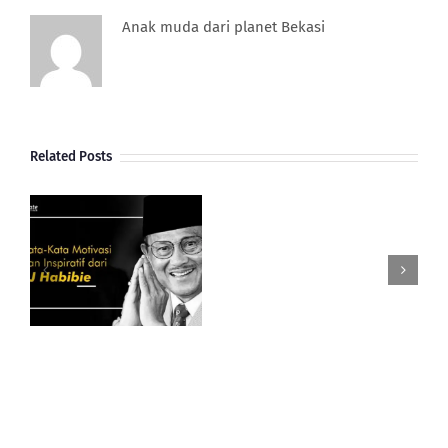
Anak muda dari planet Bekasi
Related Posts
Gimana
Perkembangan
Dan
Potensi
i
UMKM
BJ
Indonesia
Di
Tahun
Anjing
Tanah