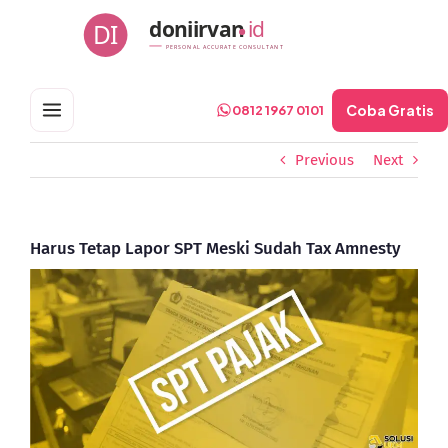
Skip
doniirvan
id
DI
to
PERSONAL ACCURATE CONSULTANT
content
Coba Gratis
0812 1967 0101
Previous
Next
Harus Tetap Lapor SPT Meski Sudah Tax Amnesty