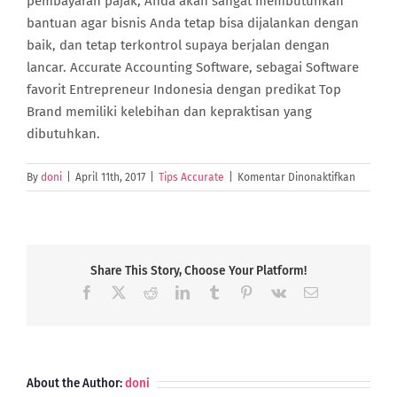
pembayaran pajak, Anda akan sangat membutuhkan
bantuan agar bisnis Anda tetap bisa dijalankan dengan
baik, dan tetap terkontrol supaya berjalan dengan
lancar. Accurate Accounting Software, sebagai Software
favorit Entrepreneur Indonesia dengan predikat Top
Brand memiliki kelebihan dan kepraktisan yang
dibutuhkan.
pada
By
doni
|
April 11th, 2017
|
Tips Accurate
|
Komentar Dinonaktifkan
Harus
Tetap
Lapor
SPT
Meski
Share This Story, Choose Your Platform!
Sudah
Facebook
X
Reddit
LinkedIn
Tumblr
Pinterest
Vk
Email
Tax
Amnesty
About the Author:
doni