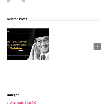
Related Posts
Gimana
Perkembangan
Dan
Potensi
i
UMKM
BJ
Indonesia
Di
Tahun
Anjing
Tanah
Kategori
Accurate Lite (4)