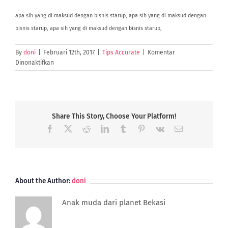
apa sih yang di maksud dengan bisnis starup, apa sih yang di maksud dengan
bisnis starup, apa sih yang di maksud dengan bisnis starup,
By
doni
|
Februari 12th, 2017
|
Tips Accurate
|
Komentar
pada
Dinonaktifkan
Apa
Sih
yang
di
Maksud
Share This Story, Choose Your Platform!
Dengan
Facebook
X
Reddit
LinkedIn
Tumblr
Pinterest
Vk
Email
Bisnis
Starup?
About the Author:
doni
Anak muda dari planet Bekasi