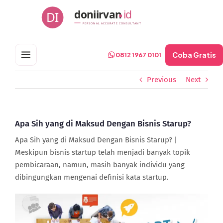
Skip
doniirvan
id
DI
to
PERSONAL ACCURATE CONSULTANT
content
Coba Gratis
0812 1967 0101
Previous
Next
Apa Sih yang di Maksud Dengan Bisnis Starup?
Apa Sih yang di Maksud Dengan Bisnis Starup? |
Meskipun bisnis startup telah menjadi banyak topik
pembicaraan, namun, masih banyak individu yang
dibingungkan mengenai definisi kata startup.