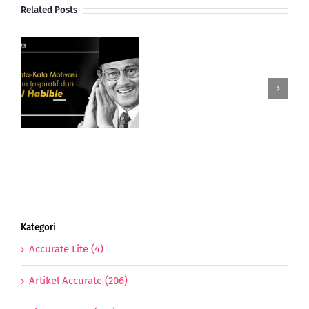
Related Posts
Gimana
Perkembangan
Dan
Potensi
i
UMKM
BJ
Indonesia
Di
Tahun
Anjing
Tanah
Kategori
Accurate Lite (4)
Artikel Accurate (206)