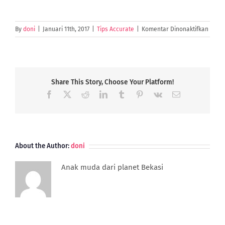
pada
By
doni
|
Januari 11th, 2017
|
Tips Accurate
|
Komentar Dinonaktifkan
8
Teknik
Mengg
Pelan
Setia
Share This Story, Choose Your Platform!
Facebook
X
Reddit
LinkedIn
Tumblr
Pinterest
Vk
Email
About the Author:
doni
Anak muda dari planet Bekasi