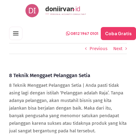
Skip
doniirvan
id
DI
to
PERSONAL ACCURATE CONSULTANT
content
Coba Gratis
0812 1967 0101
Previous
Next
8 Teknik Menggaet Pelanggan Setia
8 Teknik Menggaet Pelanggan Setia | Anda pasti tidak
asing lagi dengan istilah ‘Pelanggan adalah Raja’. Tanpa
adanya pelanggan, akan mustahil bisnis yang kita
jalankan bisa berjalan dengan baik. Maka dari itu,
banyak pengusaha yang menomor satukan pendapat
pelanggan karena sukses atau tidaknya produk yang kita
jual sangat bergantung pada hal tersebut.