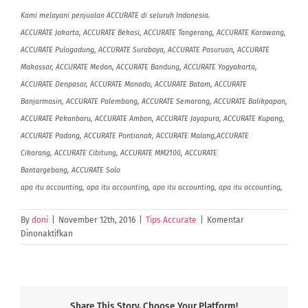
Kami melayani penjualan ACCURATE di seluruh Indonesia.
ACCURATE Jakarta, ACCURATE Bekasi, ACCURATE Tangerang, ACCURATE Karawang,
ACCURATE Pulogadung, ACCURATE Surabaya, ACCURATE Pasuruan, ACCURATE
Makassar, ACCURATE Medan, ACCURATE Bandung, ACCURATE Yogyakarta,
ACCURATE Denpasar, ACCURATE Manado, ACCURATE Batam, ACCURATE
Banjarmasin, ACCURATE Palembang, ACCURATE Semarang, ACCURATE Balikpapan,
ACCURATE Pekanbaru, ACCURATE Ambon, ACCURATE Jayapura, ACCURATE Kupang,
ACCURATE Padang, ACCURATE Pontianak, ACCURATE Malang,ACCURATE
Cikarang, ACCURATE Cibitung, ACCURATE MM2100, ACCURATE
Bantargebang, ACCURATE Solo
apa itu accounting, apa itu accounting, apa itu accounting, apa itu accounting,
By
doni
|
November 12th, 2016
|
Tips Accurate
|
Komentar
pada
Dinonaktifkan
Apa
itu
Akuntansi?
Apa
Akuntansi
Share This Story, Choose Your Platform!