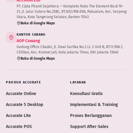
ACCURATE.ID
PT. Cipta Piranti Sejahtera — Kompleks Ruko The Element No.B 19–
21, Jl. Jalur Sutera No.25BC, RT.002/RW.006, Pakualam, Kec. Serpong
Utara, Kota Tangerang Selatan, Banten 15143
Buka di Google Maps
KANTOR CABANG
AOP Cawang
Gedung Office Citadel, Jl. Dewi Sartika No.3 Lt. 2 Unit B, RT.11/RW.7,
Cililitan, Kec. Kramat Jati, Kota Jakarta Timur, DKI Jakarta 13640
Buka di Google Maps
PRODUK ACCURATE
LAYANAN
Accurate Online
Konsultasi Gratis
Accurate 5 Desktop
Implementasi & Training
Accurate Lite
Proses Berlangganan
Accurate POS
Support After-Sales