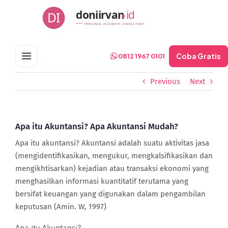
Skip
doniirvan
id
DI
to
PERSONAL ACCURATE CONSULTANT
content
Coba Gratis
0812 1967 0101
Previous
Next
Apa itu Akuntansi? Apa Akuntansi Mudah?
Apa itu akuntansi? Akuntansi adalah suatu aktivitas jasa
(mengidentifikasikan, mengukur, mengkalsifikasikan dan
mengikhtisarkan) kejadian atau transaksi ekonomi yang
menghasilkan informasi kuantitatif terutama yang
bersifat keuangan yang digunakan dalam pengambilan
keputusan (Amin. W, 1997)