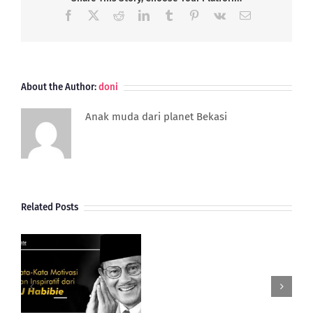
Mudah?
Facebook
X
Reddit
LinkedIn
Tumblr
Pinterest
Vk
Email
About the Author:
doni
Anak muda dari planet Bekasi
Related Posts
Gimana
Perkembangan
Dan
Potensi
i
UMKM
BJ
Indonesia