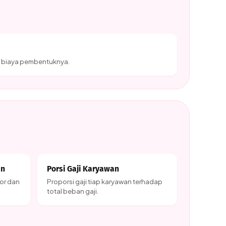
n biaya pembentuknya.
an
Porsi Gaji Karyawan
tor dan
Proporsi gaji tiap karyawan terhadap
total beban gaji.