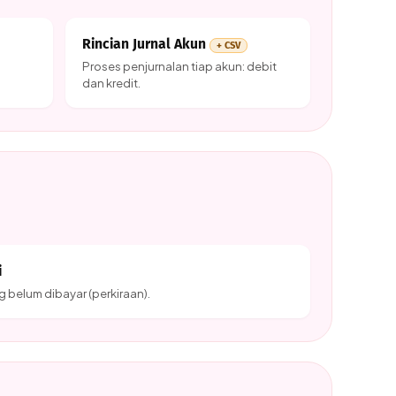
Rincian Jurnal Akun
+ CSV
Proses penjurnalan tiap akun: debit
dan kredit.
i
ng belum dibayar (perkiraan).