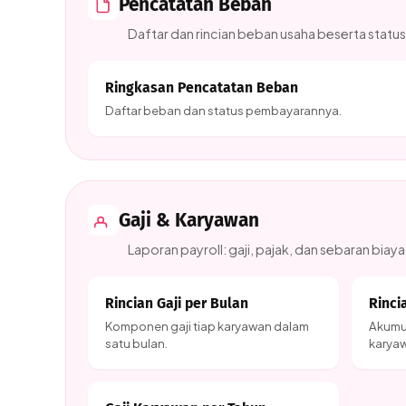
Pencatatan Beban
Daftar dan rincian beban usaha beserta stat
Ringkasan Pencatatan Beban
Daftar beban dan status pembayarannya.
Gaji & Karyawan
Laporan payroll: gaji, pajak, dan sebaran biaya
Rincian Gaji per Bulan
Rinci
Komponen gaji tiap karyawan dalam
Akumul
satu bulan.
karya