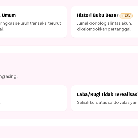
al Umum
Histori Buku Besar
+ CSV
 ringkas seluruh transaksi terurut
Jurnal kronologis lintas akun,
l.
dikelompokkan per tanggal.
ng asing.
Laba/Rugi Tidak Terealisas
.
Selisih kurs atas saldo valas ya