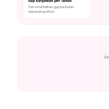
Gaji Karyawan per Tahun
Tren total beban gaji per bulan
sepanjang tahun.
Se