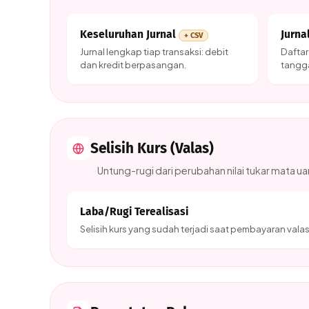
Keseluruhan Jurnal
Jurn
+ CSV
Jurnal lengkap tiap transaksi: debit
Daftar
dan kredit berpasangan.
tangga
Selisih Kurs (Valas)
Untung-rugi dari perubahan nilai tukar mata ua
Laba/Rugi Terealisasi
Selisih kurs yang sudah terjadi saat pembayaran valas