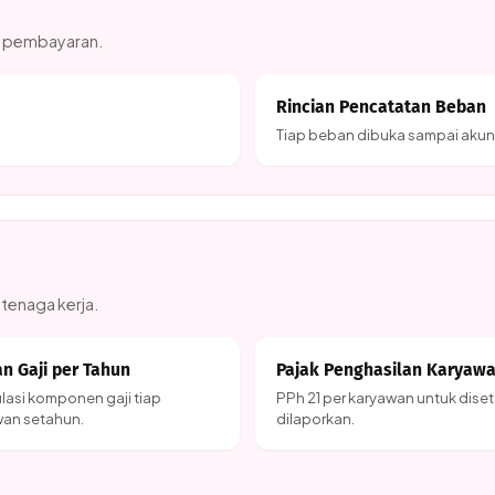
us pembayaran.
Rincian Pencatatan Beban
Tiap beban dibuka sampai aku
 tenaga kerja.
an Gaji per Tahun
Pajak Penghasilan Karyaw
asi komponen gaji tiap
PPh 21 per karyawan untuk dise
wan setahun.
dilaporkan.