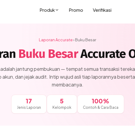
Produk
Promo
Verifikasi
Laporan Accurate
› Buku Besar
ran
Buku Besar
Accurate O
adalah jantung pembukuan — tempat semua transaksi terekam 
 akun, dan jejak audit. Intip wujud asli tiap laporannya beserta
membacanya.
17
5
100%
Jenis Laporan
Kelompok
Contoh & Cara Baca