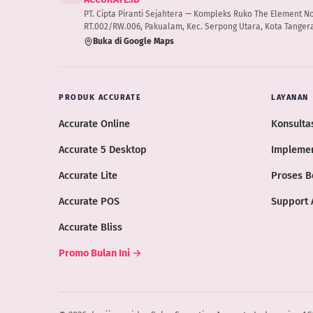
PT. Cipta Piranti Sejahtera — Kompleks Ruko The Element No.B
RT.002/RW.006, Pakualam, Kec. Serpong Utara, Kota Tangera
Buka di Google Maps
PRODUK ACCURATE
LAYANAN
Accurate Online
Konsultas
Accurate 5 Desktop
Implemen
Accurate Lite
Proses B
Accurate POS
Support 
Accurate Bliss
Promo Bulan Ini →