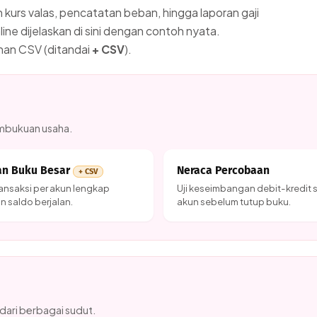
sih kurs valas, pencatatan beban, hingga laporan gaji
ne dijelaskan di sini dengan contoh nyata.
han CSV (ditandai
+ CSV
).
embukuan usaha.
an Buku Besar
Neraca Percobaan
+ CSV
ransaksi per akun lengkap
Uji keseimbangan debit-kredit
 saldo berjalan.
akun sebelum tutup buku.
dari berbagai sudut.