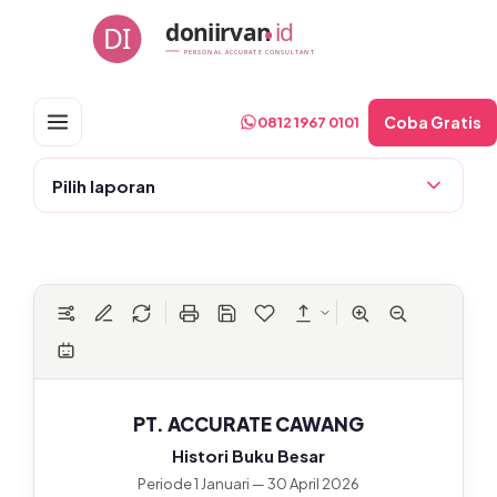
Skip
doniirvan
id
DI
to
PERSONAL ACCURATE CONSULTANT
content
Coba Gratis
0812 1967 0101
Pilih laporan
PT. ACCURATE CAWANG
Histori Buku Besar
Periode 1 Januari — 30 April 2026