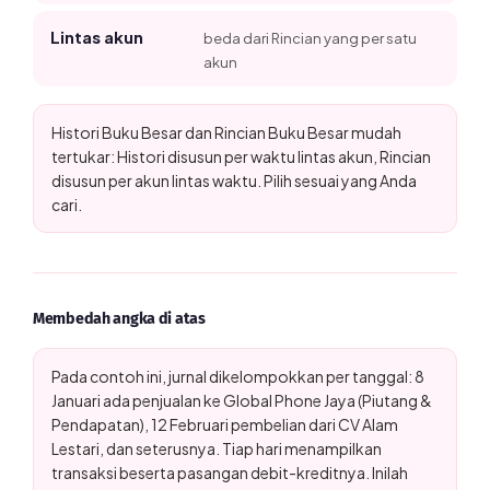
Lintas akun
beda dari Rincian yang per satu
akun
Histori Buku Besar dan Rincian Buku Besar mudah
tertukar: Histori disusun per waktu lintas akun, Rincian
disusun per akun lintas waktu. Pilih sesuai yang Anda
cari.
Membedah angka di atas
Pada contoh ini, jurnal dikelompokkan per tanggal: 8
Januari ada penjualan ke Global Phone Jaya (Piutang &
Pendapatan), 12 Februari pembelian dari CV Alam
Lestari, dan seterusnya. Tiap hari menampilkan
transaksi beserta pasangan debit-kreditnya. Inilah