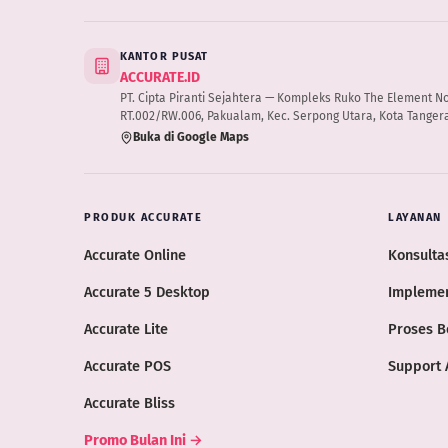
KANTOR PUSAT
ACCURATE.ID
PT. Cipta Piranti Sejahtera — Kompleks Ruko The Element No.B
RT.002/RW.006, Pakualam, Kec. Serpong Utara, Kota Tangera
Buka di Google Maps
PRODUK ACCURATE
LAYANAN
Accurate Online
Konsultas
Accurate 5 Desktop
Implemen
Accurate Lite
Proses B
Accurate POS
Support 
Accurate Bliss
Promo Bulan Ini →