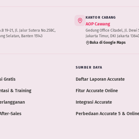
KANTOR CABANG
AOP Cawang
 19–21, Jl. Jalur Sutera No.25BC,
Gedung Office Citadel, Jl. Dewi S
ng Selatan, Banten 15143
Jakarta Timur, DKI Jakarta 1364
Buka di Google Maps
SUMBER DAYA
i Gratis
Daftar Laporan Accurate
tasi & Training
Fitur Accurate Online
erlangganan
Integrasi Accurate
After-Sales
Perbedaan Accurate 5 & Onlin