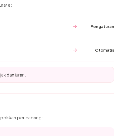
urate:
Pengaturan
Otomatis
ak dan iuran.
ompokkan per cabang: