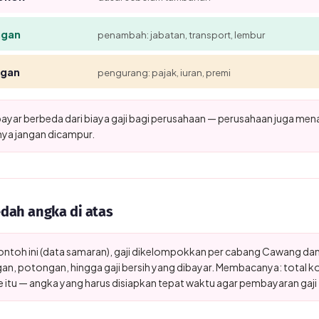
ngan
penambah: jabatan, transport, lembur
gan
pengurang: pajak, iuran, premi
bayar berbeda dari biaya gaji bagi perusahaan — perusahaan juga menan
ya jangan dicampur.
ah angka di atas
ontoh ini (data samaran), gaji dikelompokkan per cabang Cawang da
an, potongan, hingga gaji bersih yang dibayar. Membacanya: total ko
 itu — angka yang harus disiapkan tepat waktu agar pembayaran gaji 