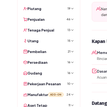
Piutang
Nam
19
dan
Penjualan
46
Tenaga Penjual
13
Utang
Kapan 
15
Pembelian
21
Memer
Rincia
Persediaan
16
Dasar
Gudang
16
Acuan
Pekerjaan Pesanan
10
Manufaktur
24
ADD-ON
Datang 
Aset Tetap
11