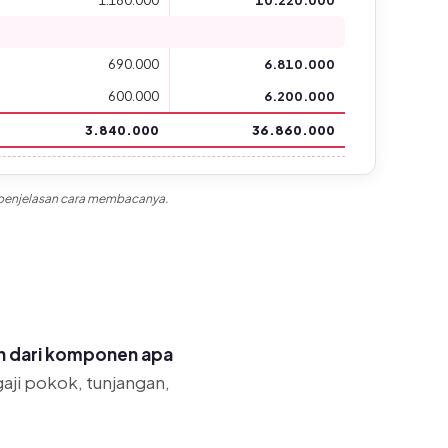
1.180.000
10.220.000
690.000
6.810.000
600.000
6.200.000
3.840.000
36.860.000
mata uang, dll) tersedia di Accurate Online.
ni penjelasan cara membacanya.
dan dari komponen apa
gaji pokok, tunjangan,