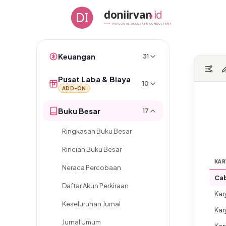
Skip
doniirvan
id
DI
to
PERSONAL ACCURATE CONSULTANT
content
Keuangan
31
Pusat Laba & Biaya
10
ADD-ON
Buku Besar
17
Ringkasan Buku Besar
Rincian Buku Besar
KAR
Neraca Percobaan
Ca
Daftar Akun Perkiraan
Kar
Keseluruhan Jurnal
Kar
Jurnal Umum