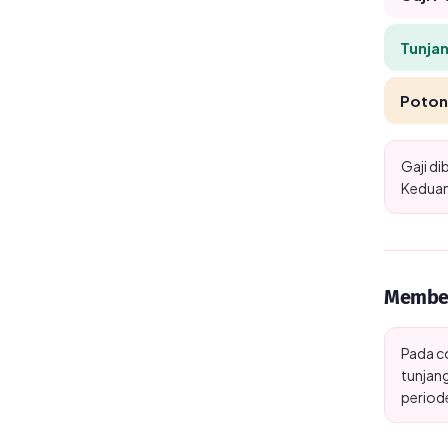
Tunja
Poton
Gaji di
Keduan
Membed
Pada c
tunjang
periode