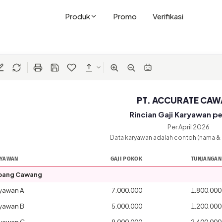
Produk
Promo
Verifikasi
PT. ACCURATE CA
Rincian Gaji Karyawan pe
Per April 2026
Data karyawan adalah contoh (nama &
YAWAN
GAJI POKOK
TUNJANGAN
bang Cawang
yawan A
7.000.000
1.800.000
yawan B
5.000.000
1.200.000