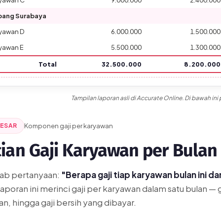
yawan C
9.000.000
2.400.000
bang Surabaya
yawan D
6.000.000
1.500.000
yawan E
5.500.000
1.300.000
Total
32.500.000
8.200.000
Ditampilkan akun-akun utama. Rincian lengkap per sub-akun (cabang, 
Tampilan laporan asli di Accurate Online. Di bawah i
BESAR
Komponen gaji per karyawan
cian Gaji Karyawan per Bulan
ab pertanyaan:
"Berapa gaji tiap karyawan bulan ini 
aporan ini merinci gaji per karyawan dalam satu bulan — 
n, hingga gaji bersih yang dibayar.