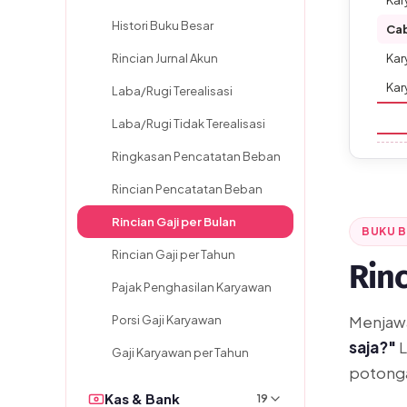
Kar
Histori Buku Besar
Ca
Rincian Jurnal Akun
Kar
Kar
Laba/Rugi Terealisasi
Laba/Rugi Tidak Terealisasi
Ringkasan Pencatatan Beban
Rincian Pencatatan Beban
Rincian Gaji per Bulan
BUKU 
Rincian Gaji per Tahun
Rin
Pajak Penghasilan Karyawan
Menjaw
Porsi Gaji Karyawan
saja?"
L
Gaji Karyawan per Tahun
potonga
Kas & Bank
19