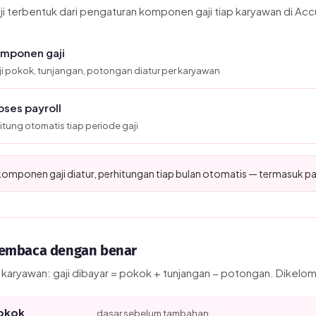
ji terbentuk dari pengaturan komponen gaji tiap karyawan di Acc
mponen gaji
i pokok, tunjangan, potongan diatur per karyawan
oses payroll
itung otomatis tiap periode gaji
komponen gaji diatur, perhitungan tiap bulan otomatis — termasuk paj
embaca dengan benar
 karyawan: gaji dibayar = pokok + tunjangan − potongan. Dikel
Pokok
dasar sebelum tambahan