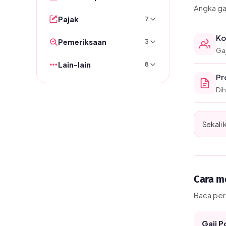
Angka ga
Pajak
7
Ko
Pemeriksaan
3
Gaj
Lain-lain
8
Pr
Dih
Sekali 
Cara m
Baca per
Gaji 