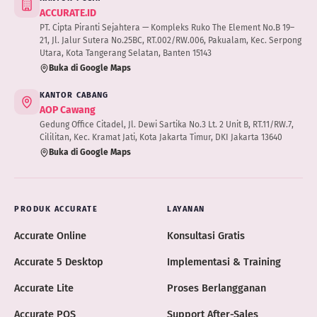
ACCURATE.ID
PT. Cipta Piranti Sejahtera — Kompleks Ruko The Element No.B 19–
21, Jl. Jalur Sutera No.25BC, RT.002/RW.006, Pakualam, Kec. Serpong
Utara, Kota Tangerang Selatan, Banten 15143
Buka di Google Maps
KANTOR CABANG
AOP Cawang
Gedung Office Citadel, Jl. Dewi Sartika No.3 Lt. 2 Unit B, RT.11/RW.7,
Cililitan, Kec. Kramat Jati, Kota Jakarta Timur, DKI Jakarta 13640
Buka di Google Maps
PRODUK ACCURATE
LAYANAN
Accurate Online
Konsultasi Gratis
Accurate 5 Desktop
Implementasi & Training
Accurate Lite
Proses Berlangganan
Accurate POS
Support After-Sales