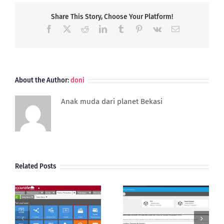
Uang
ala
Share This Story, Choose Your Platform!
Warga
Facebook
X
Reddit
LinkedIn
Tumblr
Pinterest
Vk
Email
Jepang
yang
Bikin
Keuangan
Bisnis
About the Author:
doni
Stabil
Anak muda dari planet Bekasi
Related Posts
Aktivasi Database
Cara Cek Status