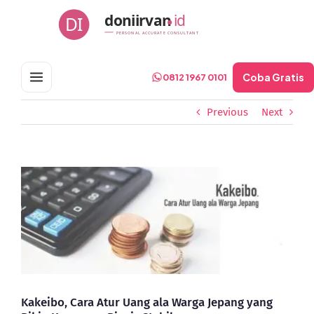
Skip
doniirvan
id
DI
to
PERSONAL ACCURATE CONSULTANT
content
Coba Gratis
0812 1967 0101
Previous
Next
View
Larger
Image
Kakeibo, Cara Atur Uang ala Warga Jepang yang