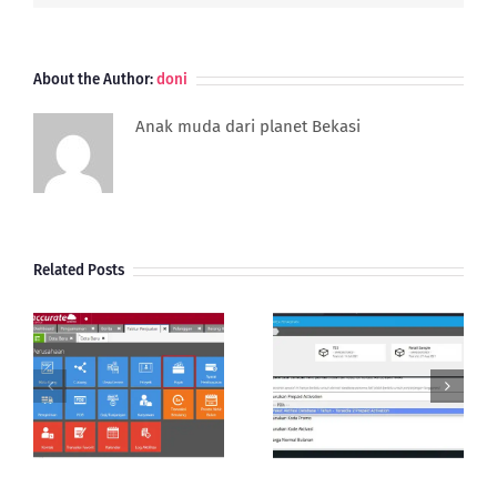
Potensial
About the Author:
doni
Anak muda dari planet Bekasi
Related Posts
Aktivasi Database
Cara Cek Status
Accurate Online |
Database Accurate
Reedem Kode
Online
Prepaid