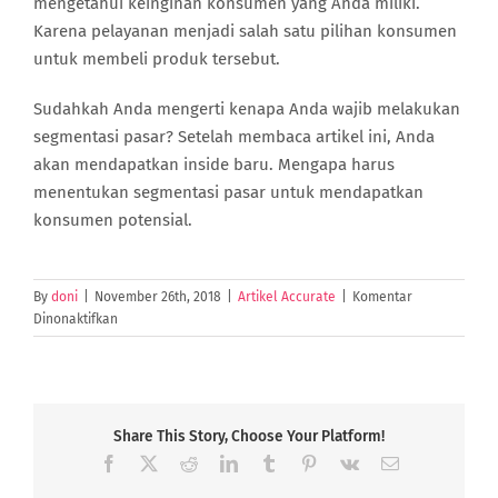
mengetahui keinginan konsumen yang Anda miliki.
Karena pelayanan menjadi salah satu pilihan konsumen
untuk membeli produk tersebut.
Sudahkah Anda mengerti kenapa Anda wajib melakukan
segmentasi pasar? Setelah membaca artikel ini, Anda
akan mendapatkan inside baru. Mengapa harus
menentukan segmentasi pasar untuk mendapatkan
konsumen potensial.
By
doni
|
November 26th, 2018
|
Artikel Accurate
|
Komentar
pada
Dinonaktifkan
5
Alasan
Segmentasi
Pasar
Penting
Share This Story, Choose Your Platform!
untuk
Facebook
X
Reddit
LinkedIn
Tumblr
Pinterest
Vk
Email
Mendapatkan
Konsumen