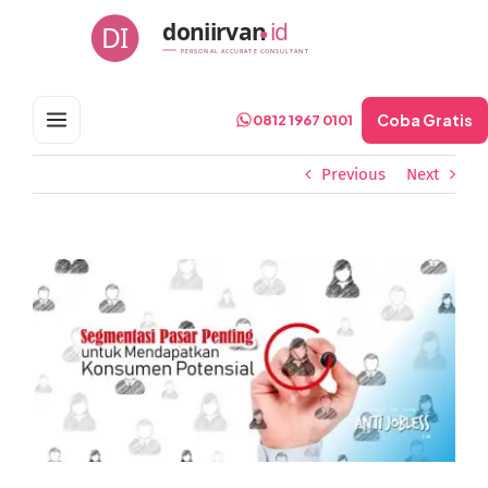
Skip
doniirvan
id
DI
to
PERSONAL ACCURATE CONSULTANT
content
Coba Gratis
0812 1967 0101
Previous
Next
View
Larger
Image