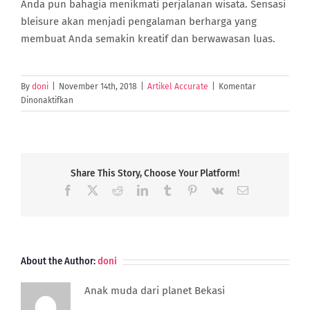
Anda pun bahagia menikmati perjalanan wisata. Sensasi
bleisure akan menjadi pengalaman berharga yang
membuat Anda semakin kreatif dan berwawasan luas.
By
doni
|
November 14th, 2018
|
Artikel Accurate
|
Komentar
pada
Dinonaktifkan
Bleisure
Ketika
Perjalanan
Bisnis
Bisa
Share This Story, Choose Your Platform!
Dinikmati
Facebook
X
Reddit
LinkedIn
Tumblr
Pinterest
Vk
Email
Sebagai
Rekreasi
About the Author:
doni
Anak muda dari planet Bekasi