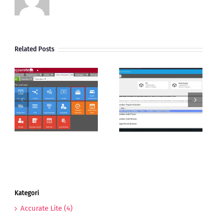
Related Posts
Aktivasi Database
Cara Cek Status
Accurate Online |
Database Accurate
Reedem Kode
Online
Prepaid
Kategori
Accurate Lite (4)