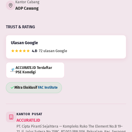
Kantor Cabang
AOP Cawang
TRUST & RATING
Ulasan Google
4.8
· 72 ulasan Google
ACCURATE.ID Terdaftar
PSE Komdigi
Mitra Eksklusif
FAC Institute
KANTOR PUSAT
ACCURATE.ID
PT. Cipta Piranti Sejahtera — Kompleks Ruko The Element No.B 19–
21, Jl. Jalur Sutera No.25BC, RT.002/RW.006, Pakualam, Kec. Serpong