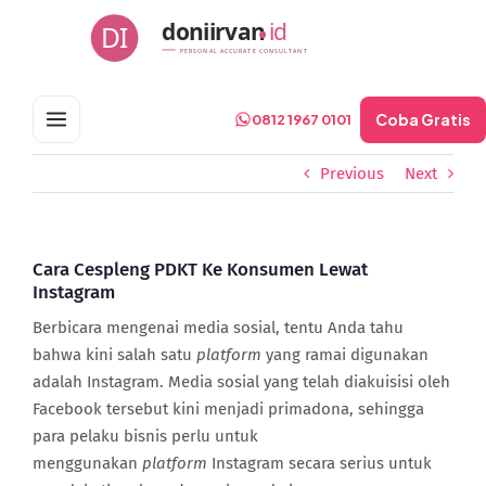
Skip
doniirvan
id
DI
to
PERSONAL ACCURATE CONSULTANT
content
Coba Gratis
0812 1967 0101
Previous
Next
Cara Cespleng PDKT Ke Konsumen Lewat
Instagram
Berbicara mengenai media sosial, tentu Anda tahu
bahwa kini salah satu
platform
yang ramai digunakan
adalah Instagram. Media sosial yang telah diakuisisi oleh
Facebook tersebut kini menjadi primadona, sehingga
para pelaku bisnis perlu untuk
menggunakan
platform
Instagram secara serius untuk