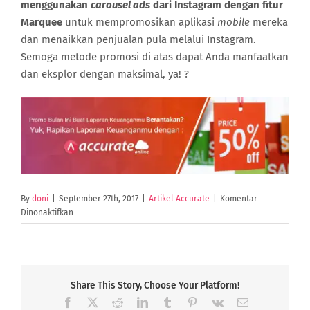
menggunakan
carousel ads
dari Instagram dengan fitur
Marquee
untuk mempromosikan aplikasi
mobile
mereka
dan menaikkan penjualan pula melalui Instagram.
Semoga metode promosi di atas dapat Anda manfaatkan
dan eksplor dengan maksimal, ya! ?
By
doni
|
September 27th, 2017
|
Artikel Accurate
|
Komentar
pada
Dinonaktifkan
Cara
Cespleng
PDKT
Ke
Konsumen
Share This Story, Choose Your Platform!
Lewat
Facebook
X
Reddit
LinkedIn
Tumblr
Pinterest
Vk
Email
Instagram