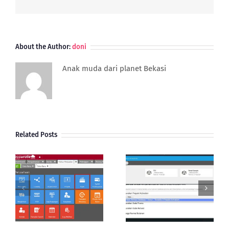
About the Author:
doni
Anak muda dari planet Bekasi
Related Posts
Aktivasi Database
Cara Cek Status
Accurate Online |
Database Accurate
Reedem Kode
Online
Prepaid