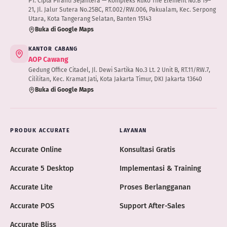
PT. Cipta Piranti Sejahtera — Kompleks Ruko The Element No.B 19–
21, Jl. Jalur Sutera No.25BC, RT.002/RW.006, Pakualam, Kec. Serpong
Utara, Kota Tangerang Selatan, Banten 15143
Buka di Google Maps
KANTOR CABANG
AOP Cawang
Gedung Office Citadel, Jl. Dewi Sartika No.3 Lt. 2 Unit B, RT.11/RW.7,
Cililitan, Kec. Kramat Jati, Kota Jakarta Timur, DKI Jakarta 13640
Buka di Google Maps
PRODUK ACCURATE
LAYANAN
Accurate Online
Konsultasi Gratis
Accurate 5 Desktop
Implementasi & Training
Accurate Lite
Proses Berlangganan
Accurate POS
Support After-Sales
Accurate Bliss