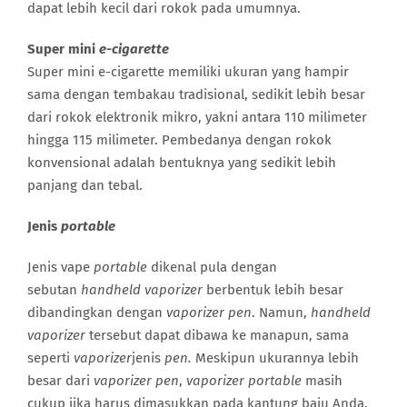
dapat lebih kecil dari rokok pada umumnya.
Super mini
e-cigarette
Super mini e-cigarette memiliki ukuran yang hampir
sama dengan tembakau tradisional, sedikit lebih besar
dari rokok elektronik mikro, yakni antara 110 milimeter
hingga 115 milimeter. Pembedanya dengan rokok
konvensional adalah bentuknya yang sedikit lebih
panjang dan tebal.
Jenis
portable
Jenis vape
portable
dikenal pula dengan
sebutan
handheld vaporizer
berbentuk lebih besar
dibandingkan dengan
vaporizer pen
. Namun,
handheld
vaporizer
tersebut dapat dibawa ke manapun, sama
seperti
vaporizer
jenis
pen.
Meskipun ukurannya lebih
besar dari
vaporizer pen
,
vaporizer portable
masih
cukup jika harus dimasukkan pada kantung baju Anda.