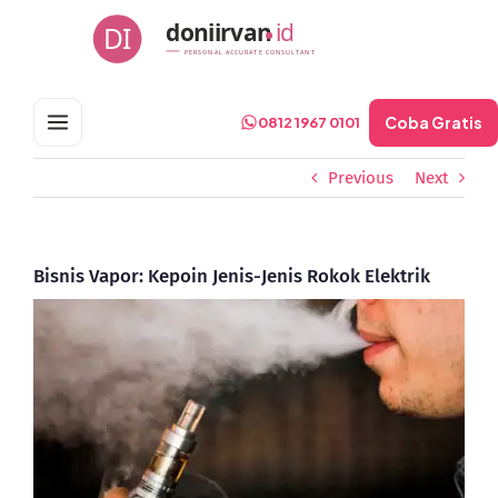
Skip
doniirvan
id
DI
to
PERSONAL ACCURATE CONSULTANT
content
Coba Gratis
0812 1967 0101
Previous
Next
Bisnis Vapor: Kepoin Jenis-Jenis Rokok Elektrik