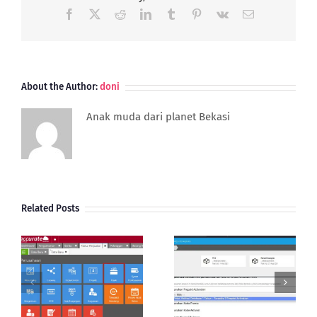
Rokok
Facebook
X
Reddit
LinkedIn
Tumblr
Pinterest
Vk
Email
Elektrik
About the Author:
doni
Anak muda dari planet Bekasi
Related Posts
Aktivasi Database
Cara Cek Status
Accurate Online |
Database Accurate
Reedem Kode
Online