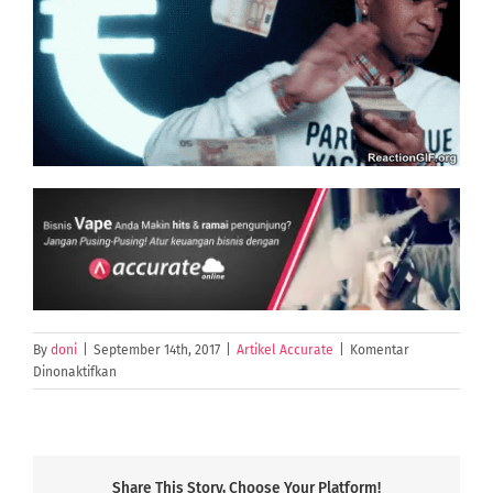
By
doni
|
September 14th, 2017
|
Artikel Accurate
|
Komentar
pada
Dinonaktifkan
Bisnis
Vapor:
Kepoin
Jenis-
Jenis
Share This Story, Choose Your Platform!