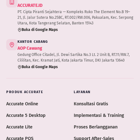
ACCURATE.ID
PT. Cipta Piranti Sejahtera — Kompleks Ruko The Element No.B 19–
21, Jl. Jalur Sutera No.25BC, RT.002/RW.006, Pakualam, Kec. Serpong
Utara, Kota Tangerang Selatan, Banten 15143
Buka di Google Maps
KANTOR CABANG
AOP Cawang
Gedung Office Citadel, Jl. Dewi Sartika No.3 Lt. 2 Unit B, RT.11/RW.7,
Cililitan, Kec. Kramat Jati, Kota Jakarta Timur, DKI Jakarta 13640
Buka di Google Maps
PRODUK ACCURATE
LAYANAN
Accurate Online
Konsultasi Gratis
Accurate 5 Desktop
Implementasi & Training
Accurate Lite
Proses Berlangganan
Accurate POS
Support After-Sales