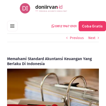
Skip
doniirvan
id
DI
to
PERSONAL ACCURATE CONSULTANT
content
Coba Gratis
0812 1967 0101
Previous
Next
Memahami Standard Akuntansi Keuangan Yang
Berlaku Di Indonesia