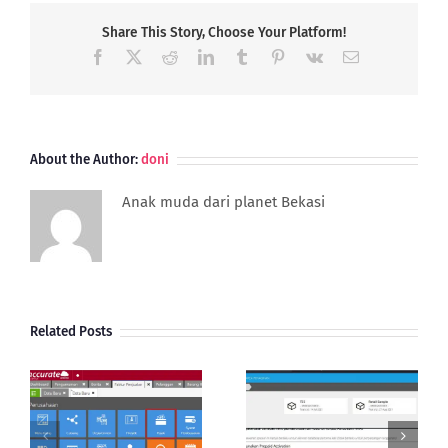
Keuangan
Yang
Share This Story, Choose Your Platform!
Berlaku
Facebook
X
Reddit
LinkedIn
Tumblr
Pinterest
Vk
Email
Di
Indonesia
About the Author:
doni
Anak muda dari planet Bekasi
Related Posts
Aktivasi Database
Cara Cek Status