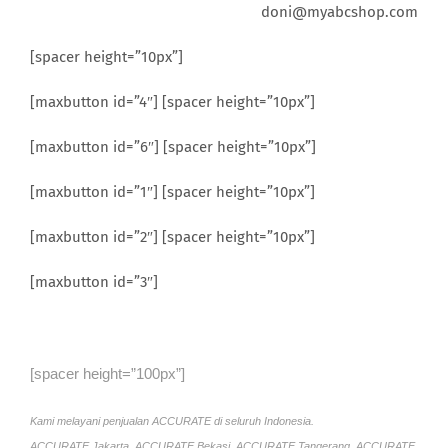
doni@myabcshop.com
[spacer height=”10px”]
[maxbutton id=”4″] [spacer height=”10px”]
[maxbutton id=”6″] [spacer height=”10px”]
[maxbutton id=”1″] [spacer height=”10px”]
[maxbutton id=”2″] [spacer height=”10px”]
[maxbutton id=”3″]
[spacer height=”100px”]
Kami melayani penjualan ACCURATE di seluruh Indonesia.
ACCURATE Jakarta, ACCURATE Bekasi, ACCURATE Tangerang, ACCURATE