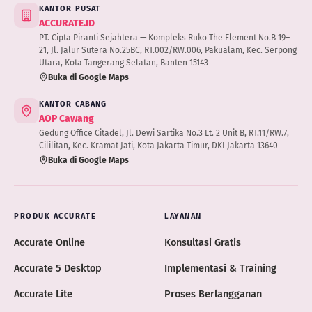
KANTOR PUSAT
ACCURATE.ID
PT. Cipta Piranti Sejahtera — Kompleks Ruko The Element No.B 19–
21, Jl. Jalur Sutera No.25BC, RT.002/RW.006, Pakualam, Kec. Serpong
Utara, Kota Tangerang Selatan, Banten 15143
Buka di Google Maps
KANTOR CABANG
AOP Cawang
Gedung Office Citadel, Jl. Dewi Sartika No.3 Lt. 2 Unit B, RT.11/RW.7,
Cililitan, Kec. Kramat Jati, Kota Jakarta Timur, DKI Jakarta 13640
Buka di Google Maps
PRODUK ACCURATE
LAYANAN
Accurate Online
Konsultasi Gratis
Accurate 5 Desktop
Implementasi & Training
Accurate Lite
Proses Berlangganan