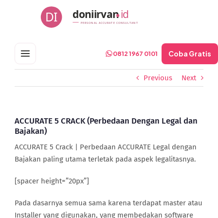
Skip
doniirvan
id
DI
to
PERSONAL ACCURATE CONSULTANT
content
Coba Gratis
0812 1967 0101
Previous
Next
ACCURATE 5 CRACK (Perbedaan Dengan Legal dan
Bajakan)
ACCURATE 5 Crack | Perbedaan ACCURATE Legal dengan
Bajakan paling utama terletak pada aspek legalitasnya.
[spacer height=”20px”]
Pada dasarnya semua sama karena terdapat master atau
Installer yang digunakan, yang membedakan software