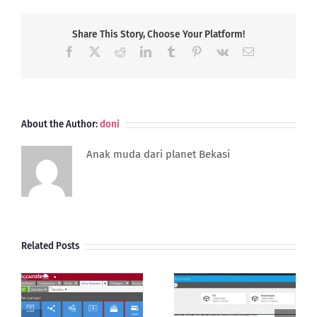
CRACK
(Perbedaan
Dengan
Share This Story, Choose Your Platform!
Legal
Facebook
X
Reddit
LinkedIn
Tumblr
Pinterest
Vk
Email
dan
Bajakan)
About the Author:
doni
Anak muda dari planet Bekasi
Related Posts
Aktivasi Database