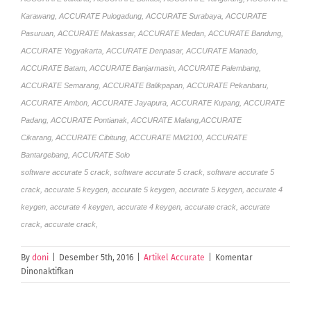
Karawang, ACCURATE Pulogadung, ACCURATE Surabaya, ACCURATE
Pasuruan, ACCURATE Makassar, ACCURATE Medan, ACCURATE Bandung,
ACCURATE Yogyakarta, ACCURATE Denpasar, ACCURATE Manado,
ACCURATE Batam, ACCURATE Banjarmasin, ACCURATE Palembang,
ACCURATE Semarang, ACCURATE Balikpapan, ACCURATE Pekanbaru,
ACCURATE Ambon, ACCURATE Jayapura, ACCURATE Kupang, ACCURATE
Padang, ACCURATE Pontianak, ACCURATE Malang,ACCURATE
Cikarang, ACCURATE Cibitung, ACCURATE MM2100, ACCURATE
Bantargebang, ACCURATE Solo
software accurate 5 crack, software accurate 5 crack, software accurate 5
crack, accurate 5 keygen, accurate 5 keygen, accurate 5 keygen, accurate 4
keygen, accurate 4 keygen, accurate 4 keygen, accurate crack, accurate
crack, accurate crack,
By
doni
|
Desember 5th, 2016
|
Artikel Accurate
|
Komentar
pada
Dinonaktifkan
ACCURATE
5