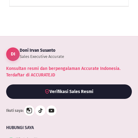
Software
Akuntansi
Terbaik
Untuk
Bisnis
Rintisan
Indonesia
Doni Irvan Susanto
DI
Sales Executive Accurate
Konsultan resmi dan berpengalaman Accurate Indonesia.
Terdaftar di ACCURATE.ID
Verifikasi Sales Resmi
Ikuti saya:
HUBUNGI SAYA