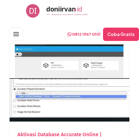
Skip
doniirvan
id
DI
to
PERSONAL ACCURATE CONSULTANT
content
Coba Gratis
0812 1967 0101
Aktivasi Database Accurate Online |