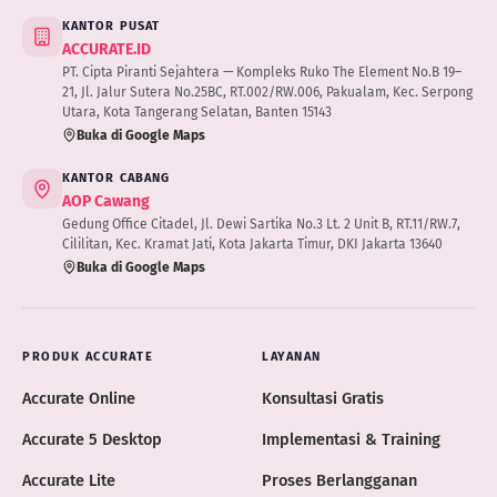
KANTOR PUSAT
ACCURATE.ID
PT. Cipta Piranti Sejahtera — Kompleks Ruko The Element No.B 19–
21, Jl. Jalur Sutera No.25BC, RT.002/RW.006, Pakualam, Kec. Serpong
Utara, Kota Tangerang Selatan, Banten 15143
Buka di Google Maps
KANTOR CABANG
AOP Cawang
Gedung Office Citadel, Jl. Dewi Sartika No.3 Lt. 2 Unit B, RT.11/RW.7,
Cililitan, Kec. Kramat Jati, Kota Jakarta Timur, DKI Jakarta 13640
Buka di Google Maps
PRODUK ACCURATE
LAYANAN
Accurate Online
Konsultasi Gratis
Accurate 5 Desktop
Implementasi & Training
Accurate Lite
Proses Berlangganan