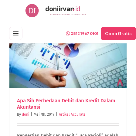
Skip
doniirvan
id
DI
to
PERSONAL ACCURATE CONSULTANT
content
Coba Gratis
0812 1967 0101
i
Apa Sih Perbedaan Debit dan Kredit Dalam
Akuntansi
By
doni
|
Mei 7th, 2019
|
Artikel Accurate
Pengertian Debit dan Kredit “Luca Pacioli” adalah