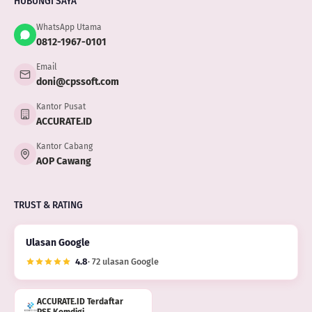
HUBUNGI SAYA
WhatsApp Utama
0812-1967-0101
Email
doni@cpssoft.com
Kantor Pusat
ACCURATE.ID
Kantor Cabang
AOP Cawang
TRUST & RATING
Ulasan Google
4.8
· 72 ulasan Google
ACCURATE.ID Terdaftar
PSE Komdigi