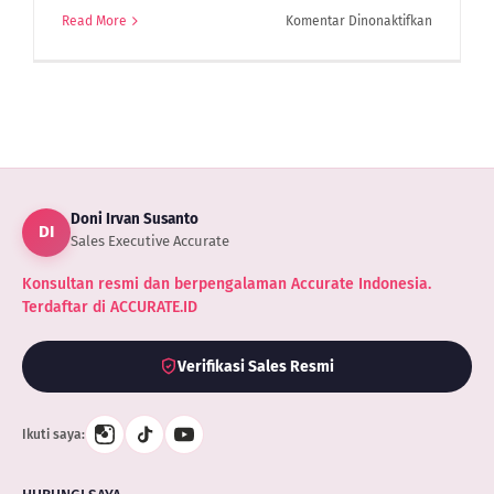
pada
Read More
Komentar Dinonaktifkan
Cloud
Accountin
dan
Akuntansi
Berbasis
Desktop
Mana
Yang
Doni Irvan Susanto
Terbaik?
DI
Sales Executive Accurate
Konsultan resmi dan berpengalaman Accurate Indonesia.
Terdaftar di ACCURATE.ID
Verifikasi Sales Resmi
Ikuti saya: