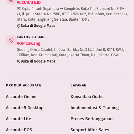
ACCURATE.ID
PT. Cipta Piranti Sejahtera — Kompleks Ruko The Element No.B 19–
21, Jl. Jalur Sutera No.25BC, RT.002/RW.006, Pakualam, Kec. Serpong
Utara, Kota Tangerang Selatan, Banten 15143
Buka di Google Maps
KANTOR CABANG
AOP Cawang
Gedung Office Citadel, Jl. Dewi Sartika No.3 Lt. 2 Unit B, RT.11/RW.7,
Cililitan, Kec. Kramat Jati, Kota Jakarta Timur, DKI Jakarta 13640
Buka di Google Maps
PRODUK ACCURATE
LAYANAN
Accurate Online
Konsultasi Gratis
Accurate 5 Desktop
Implementasi & Training
Accurate Lite
Proses Berlangganan
Accurate POS
Support After-Sales