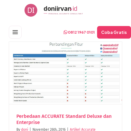
Skip
doniirvan
id
DI
to
PERSONAL ACCURATE CONSULTANT
content
Coba Gratis
0812 1967 0101
Perbedaan ACCURATE Standard Deluxe dan
Enterprise
By
doni
|
November 26th, 2016
|
Artikel Accurate