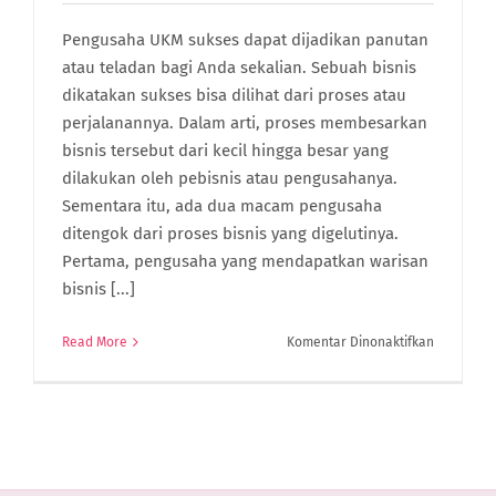
Pengusaha UKM sukses dapat dijadikan panutan
atau teladan bagi Anda sekalian. Sebuah bisnis
dikatakan sukses bisa dilihat dari proses atau
perjalanannya. Dalam arti, proses membesarkan
bisnis tersebut dari kecil hingga besar yang
dilakukan oleh pebisnis atau pengusahanya.
Sementara itu, ada dua macam pengusaha
ditengok dari proses bisnis yang digelutinya.
Pertama, pengusaha yang mendapatkan warisan
bisnis [...]
pada
Read More
Komentar Dinonaktifkan
7
Pengusah
UKM
Sukses
di
Indonesia