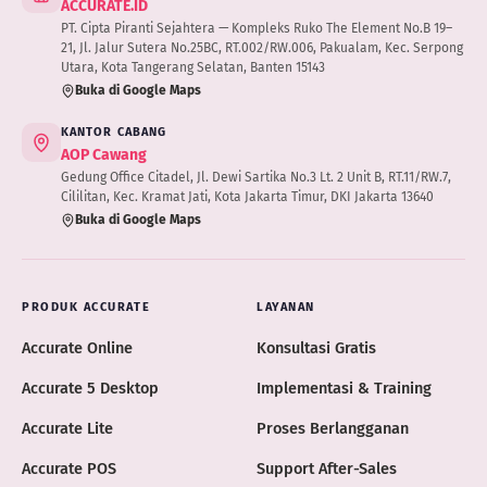
ACCURATE.ID
PT. Cipta Piranti Sejahtera — Kompleks Ruko The Element No.B 19–
21, Jl. Jalur Sutera No.25BC, RT.002/RW.006, Pakualam, Kec. Serpong
Utara, Kota Tangerang Selatan, Banten 15143
Buka di Google Maps
KANTOR CABANG
AOP Cawang
Gedung Office Citadel, Jl. Dewi Sartika No.3 Lt. 2 Unit B, RT.11/RW.7,
Cililitan, Kec. Kramat Jati, Kota Jakarta Timur, DKI Jakarta 13640
Buka di Google Maps
PRODUK ACCURATE
LAYANAN
Accurate Online
Konsultasi Gratis
Accurate 5 Desktop
Implementasi & Training
Accurate Lite
Proses Berlangganan
Accurate POS
Support After-Sales