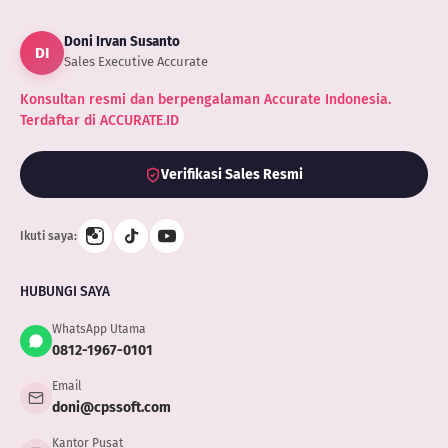
yang
Bisa
Doni Irvan Susanto
jadi
DI
Panutan
Sales Executive Accurate
Konsultan resmi dan berpengalaman Accurate Indonesia.
Terdaftar di ACCURATE.ID
Verifikasi Sales Resmi
Ikuti saya:
HUBUNGI SAYA
WhatsApp Utama
0812-1967-0101
Email
doni@cpssoft.com
Kantor Pusat