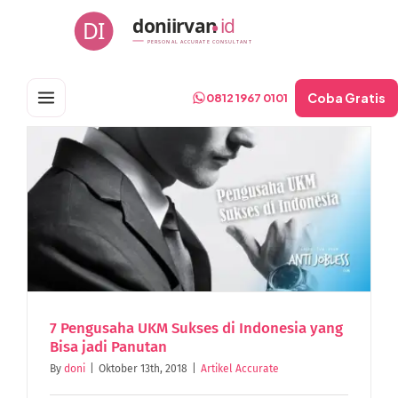
Skip
doniirvan
id
DI
to
PERSONAL ACCURATE CONSULTANT
content
Coba Gratis
0812 1967 0101
7 Pengusaha UKM Sukses di Indonesia yang
Bisa jadi Panutan
By
doni
|
Oktober 13th, 2018
|
Artikel Accurate