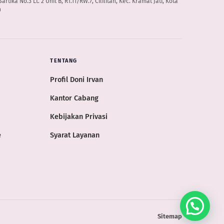
artika No.3 Lt. 2 Unit B, RT.11/RW.7, Cililitan, Kec. Kramat Jati, Kota
0
TENTANG
Profil Doni Irvan
Kantor Cabang
Kebijakan Privasi
e
Syarat Layanan
Ada yang bisa kami bantu?
Sitemap