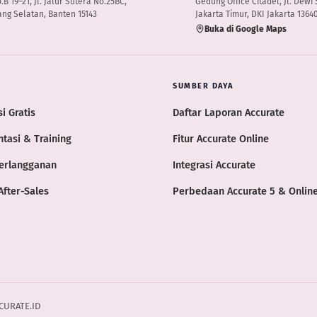
 19–21, Jl. Jalur Sutera No.25BC,
Gedung Office Citadel, Jl. Dewi S
ng Selatan, Banten 15143
Jakarta Timur, DKI Jakarta 1364
Buka di Google Maps
SUMBER DAYA
i Gratis
Daftar Laporan Accurate
tasi & Training
Fitur Accurate Online
erlangganan
Integrasi Accurate
After-Sales
Perbedaan Accurate 5 & Onlin
CCURATE.ID