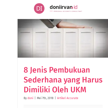
Skip
doniirvan
id
DI
to
PERSONAL ACCURATE CONSULTANT
content
ang
8 Jenis Pembukuan
Sederhana yang Harus
Dimiliki Oleh UKM
By
doni
|
Mei 7th, 2018
|
Artikel Accurate