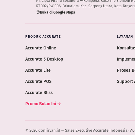
PT. Cipta Piranti Sejahtera — Kompleks Ruko The Element No.B
RT.002/RW.006, Pakualam, Kec. Serpong Utara, Kota Tangera
Buka di Google Maps
PRODUK ACCURATE
LAYANAN
Accurate Online
Konsultas
Accurate 5 Desktop
Implemen
Accurate Lite
Proses B
Accurate POS
Support 
Accurate Bliss
Promo Bulan Ini →
© 2026 doniirvan.id — Sales Executive Accurate Indonesia · A