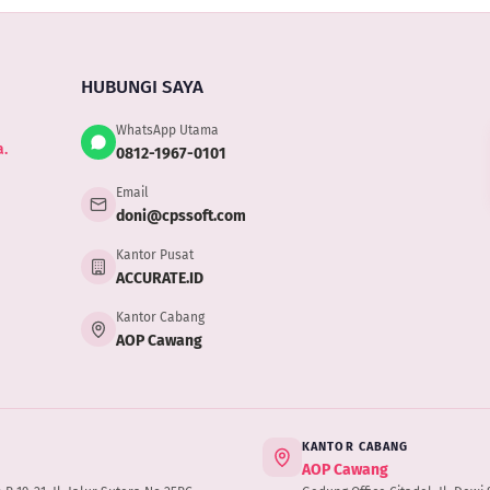
liki
h
M
HUBUNGI SAYA
WhatsApp Utama
.
0812-1967-0101
Email
doni@cpssoft.com
Kantor Pusat
ACCURATE.ID
Kantor Cabang
AOP Cawang
KANTOR CABANG
AOP Cawang