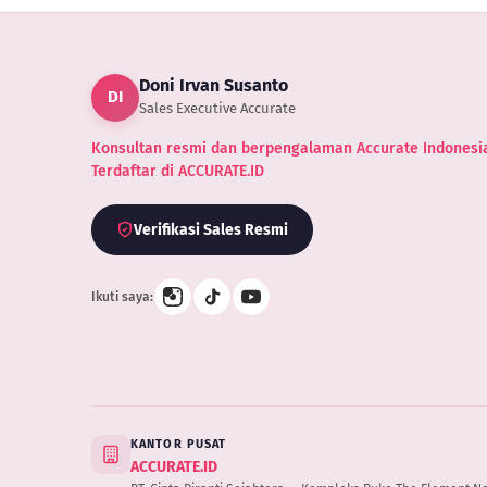
Dimi
Ole
UK
Doni Irvan Susanto
DI
Sales Executive Accurate
Konsultan resmi dan berpengalaman Accurate Indonesia
Terdaftar di ACCURATE.ID
Verifikasi Sales Resmi
Ikuti saya:
KANTOR PUSAT
ACCURATE.ID