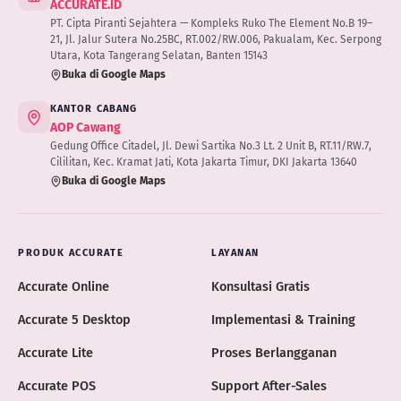
ACCURATE.ID
PT. Cipta Piranti Sejahtera — Kompleks Ruko The Element No.B 19–
21, Jl. Jalur Sutera No.25BC, RT.002/RW.006, Pakualam, Kec. Serpong
Utara, Kota Tangerang Selatan, Banten 15143
Buka di Google Maps
KANTOR CABANG
AOP Cawang
Gedung Office Citadel, Jl. Dewi Sartika No.3 Lt. 2 Unit B, RT.11/RW.7,
Cililitan, Kec. Kramat Jati, Kota Jakarta Timur, DKI Jakarta 13640
Buka di Google Maps
PRODUK ACCURATE
LAYANAN
Accurate Online
Konsultasi Gratis
Accurate 5 Desktop
Implementasi & Training
Accurate Lite
Proses Berlangganan
Accurate POS
Support After-Sales