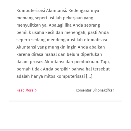
Komputerisasi Akuntansi. Kedengarannya
memang seperti istilah pekerjaan yang
menyulitkan ya. Apalagi jika Anda seorang
pemilik usaha kecil dan menengah, pasti Anda
seperti sedang mendengar istilah otomatisasi
Akuntansi yang mungkin ingin Anda abaikan
karena dirasa mahal dan belum diperlukan
dalam proses Akuntansi dan pembukuan. Tapi,
pernah tidak Anda berpikir bahwa hal tersebut
adalah hanya mitos komputerisasi [...]
pada
Read More
Komentar Dinonaktifkan
3
Mitos
Komputeri
Akuntansi
yang
Wajib