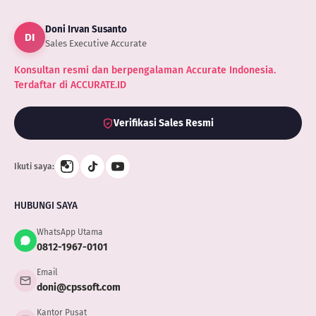
Anda
Ketahui
Doni Irvan Susanto
Tapi
DI
Tak
Sales Executive Accurate
Perlu
Konsultan resmi dan berpengalaman Accurate Indonesia.
Ditakuti
Terdaftar di ACCURATE.ID
Verifikasi Sales Resmi
Ikuti saya:
HUBUNGI SAYA
WhatsApp Utama
0812-1967-0101
Email
doni@cpssoft.com
Kantor Pusat