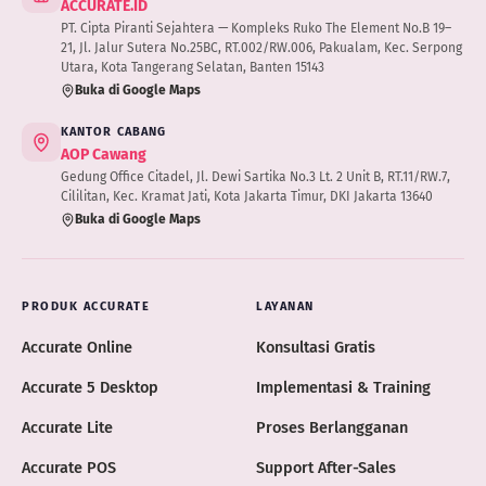
ACCURATE.ID
PT. Cipta Piranti Sejahtera — Kompleks Ruko The Element No.B 19–
21, Jl. Jalur Sutera No.25BC, RT.002/RW.006, Pakualam, Kec. Serpong
Utara, Kota Tangerang Selatan, Banten 15143
Buka di Google Maps
KANTOR CABANG
AOP Cawang
Gedung Office Citadel, Jl. Dewi Sartika No.3 Lt. 2 Unit B, RT.11/RW.7,
Cililitan, Kec. Kramat Jati, Kota Jakarta Timur, DKI Jakarta 13640
Buka di Google Maps
PRODUK ACCURATE
LAYANAN
Accurate Online
Konsultasi Gratis
Accurate 5 Desktop
Implementasi & Training
Accurate Lite
Proses Berlangganan
Accurate POS
Support After-Sales