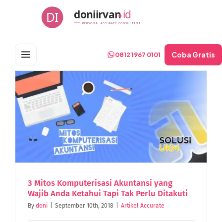
Skip
doniirvan
id
DI
to
PERSONAL ACCURATE CONSULTANT
content
Coba Gratis
0812 1967 0101
3 Mitos Komputerisasi Akuntansi yang
Wajib Anda Ketahui Tapi Tak Perlu Ditakuti
By
doni
|
September 10th, 2018
|
Artikel Accurate