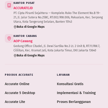
KANTOR PUSAT
ACCURATE.ID
PT. Cipta Piranti Sejahtera — Kompleks Ruko The Element No.B 19–
21, Jl. Jalur Sutera No.25BC, RT.002/RW.006, Pakualam, Kec. Serpong
Utara, Kota Tangerang Selatan, Banten 15143
Buka di Google Maps
KANTOR CABANG
AOP Cawang
Gedung Office Citadel, Jl. Dewi Sartika No.3 Lt. 2 Unit B, RT.11/RW.7,
Cililitan, Kec. Kramat Jati, Kota Jakarta Timur, DKI Jakarta 13640
Buka di Google Maps
PRODUK ACCURATE
LAYANAN
Accurate Online
Konsultasi Gratis
Accurate 5 Desktop
Implementasi & Training
Accurate Lite
Proses Berlangganan