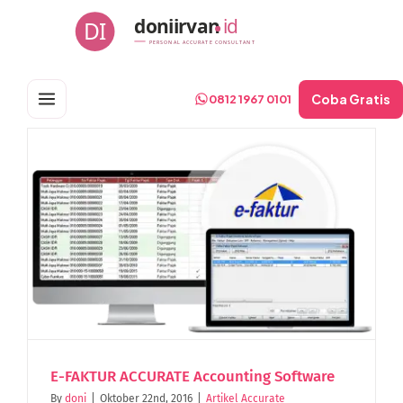
Skip
doniirvan
id
DI
to
PERSONAL ACCURATE CONSULTANT
content
Coba Gratis
0812 1967 0101
E-FAKTUR ACCURATE Accounting Software
By
doni
|
Oktober 22nd, 2016
|
Artikel Accurate