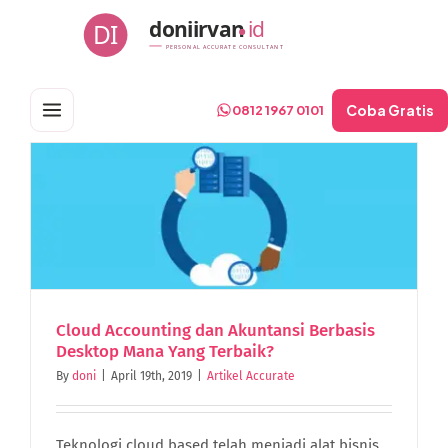
Skip
doniirvan
id
DI
to
PERSONAL ACCURATE CONSULTANT
content
Coba Gratis
0812 1967 0101
Cloud Accounting dan Akuntansi Berbasis
Desktop Mana Yang Terbaik?
By
doni
|
April 19th, 2019
|
Artikel Accurate
Teknologi cloud based telah menjadi alat bisnis