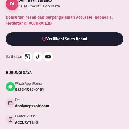
Doni Irvan Susanto
Terbaik?
DI
Sales Executive Accurate
Konsultan resmi dan berpengalaman Accurate Indonesia.
Terdaftar di ACCURATE.ID
Verifikasi Sales Resmi
Ikuti saya:
HUBUNGI SAYA
WhatsApp Utama
0812-1967-0101
Email
doni@cpssoft.com
Kantor Pusat
ACCURATE.ID