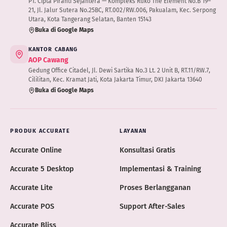
PT. Cipta Piranti Sejahtera — Kompleks Ruko The Element No.B 19–
21, Jl. Jalur Sutera No.25BC, RT.002/RW.006, Pakualam, Kec. Serpong
Utara, Kota Tangerang Selatan, Banten 15143
Buka di Google Maps
KANTOR CABANG
AOP Cawang
Gedung Office Citadel, Jl. Dewi Sartika No.3 Lt. 2 Unit B, RT.11/RW.7,
Cililitan, Kec. Kramat Jati, Kota Jakarta Timur, DKI Jakarta 13640
Buka di Google Maps
PRODUK ACCURATE
LAYANAN
Accurate Online
Konsultasi Gratis
Accurate 5 Desktop
Implementasi & Training
Accurate Lite
Proses Berlangganan
Accurate POS
Support After-Sales
Accurate Bliss